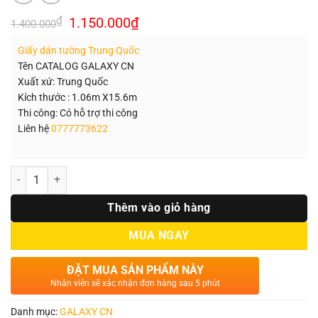
Giá
Giá
₫
1.150.000
₫
1.400.000
gốc
hiện
là:
tại
Giấy dán tường Trung Quốc
1.400.000₫.
là:
1.150.000₫.
Tên CATALOG GALAXY CN
Xuất xứ: Trung Quốc
Kích thước : 1.06m X15.6m
Thi công: Có hỗ trợ thi công
Liên hệ
0777773622
Số lượng
Thêm vào giỏ hàng
MUA NGAY
ĐẶT MUA SẢN PHẨM NÀY
Nhân viên sẽ xác nhận đơn hàng sau 5 phút
Danh mục:
GALAXY CN