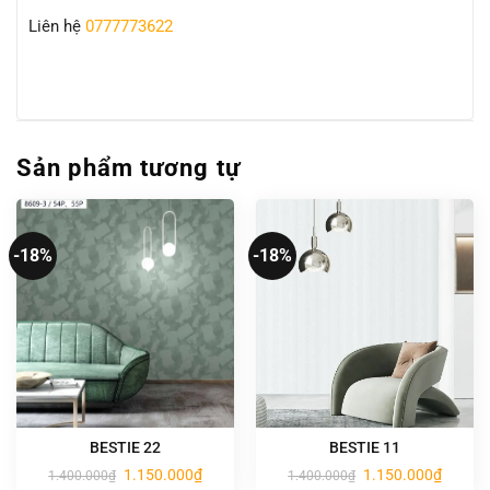
Liên hệ
0777773622
Sản phẩm tương tự
-18%
-18%
BESTIE 22
BESTIE 11
Giá
Giá
Giá
Giá
1.150.000
₫
1.150.000
₫
1.400.000
₫
1.400.000
₫
gốc
hiện
gốc
hiện