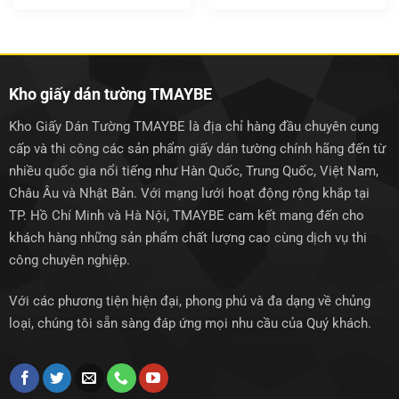
gốc
hiện
gốc
hiện
là:
tại
là:
tại
1.400.000₫.
là:
1.400.000₫.
là:
1.150.000₫.
1.150.0
Kho giấy dán tường TMAYBE
Kho Giấy Dán Tường TMAYBE là địa chỉ hàng đầu chuyên cung
cấp và thi công các sản phẩm giấy dán tường chính hãng đến từ
nhiều quốc gia nổi tiếng như Hàn Quốc, Trung Quốc, Việt Nam,
Châu Âu và Nhật Bản. Với mạng lưới hoạt động rộng khắp tại
TP. Hồ Chí Minh và Hà Nội, TMAYBE cam kết mang đến cho
khách hàng những sản phẩm chất lượng cao cùng dịch vụ thi
công chuyên nghiệp.
Với các phương tiện hiện đại, phong phú và đa dạng về chủng
loại, chúng tôi sẵn sàng đáp ứng mọi nhu cầu của Quý khách.