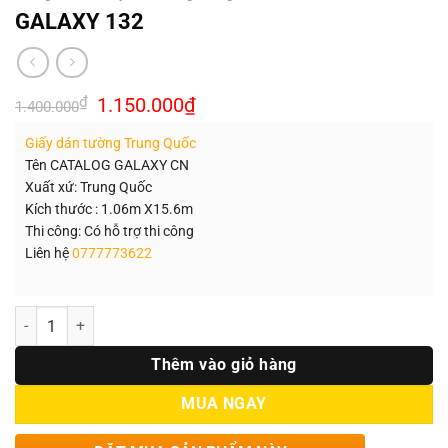
GALAXY 132
Giá
Giá
₫
1.150.000
₫
1.400.000
gốc
hiện
là:
tại
Giấy dán tường Trung Quốc
1.400.000₫.
là:
1.150.000₫.
Tên CATALOG GALAXY CN
Xuất xứ: Trung Quốc
Kích thước : 1.06m X15.6m
Thi công: Có hỗ trợ thi công
Liên hệ
0777773622
Số lượng
Thêm vào giỏ hàng
MUA NGAY