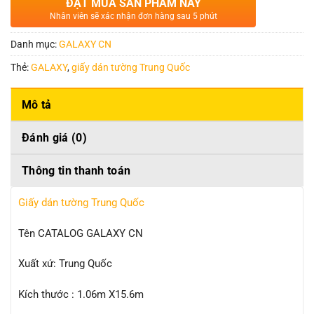
ĐẶT MUA SẢN PHẨM NÀY
Nhân viên sẽ xác nhận đơn hàng sau 5 phút
Danh mục:
GALAXY CN
Thẻ:
GALAXY
,
giấy dán tường Trung Quốc
Mô tả
Đánh giá (0)
Thông tin thanh toán
Giấy dán tường Trung Quốc
Tên CATALOG GALAXY CN
Xuất xứ: Trung Quốc
Kích thước : 1.06m X15.6m