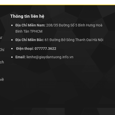
Thông tin liên hệ
Địa Chỉ Miền Nam:
208/35 Đường Số 5 Bình Hưng Hoà
Bình Tân TPHCM
hư
Địa Chỉ Miền Bắc:
61 Đường Bở Sông Thanh Oai Hà Nội
Điện thoại: 077777.3622
Chí
Email:
lienhe@giaydantuong.info.vn
ịch
 về