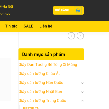
-Hà Nội
GIỎ HÀNG
773622
Tin tức
SALE
Liên hệ
Danh mục sản phẩm
Giấy Dán Tường Bê Tông Xi Măng
Giấy dán tường Châu Âu
Giấy dán tường Hàn Quốc
Giấy dán tường Nhật Bản
Giấy dán tường Trung Quốc
BESTIE CN