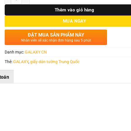
Thêm vào giỏ hàng
MUA NGAY
ĐẶT MUA SẢN PHẨM NÀY
Nhân viên sẽ xác nhận đơn hàng sau 5 phút
Danh mục:
GALAXY CN
Thẻ:
GALAXY
,
giấy dán tường Trung Quốc
toán