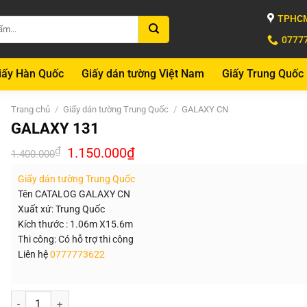
TPHCM
0777
iấy Hàn Quốc
Giấy dán tường Việt Nam
Giấy Trung Quốc
Trang chủ
/
Giấy dán tường Trung Quốc
/
GALAXY CN
GALAXY 131
Giá
Giá
₫
1.150.000
₫
1.400.000
gốc
hiện
là:
tại
Giấy dán tường Trung Quốc
1.400.000₫.
là:
1.150.000₫.
Tên CATALOG GALAXY CN
Xuất xứ: Trung Quốc
Kích thước : 1.06m X15.6m
Thi công: Có hỗ trợ thi công
Liên hệ
0777773622
Số lượng