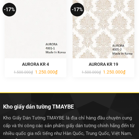
-17%
-17%
AURORA KR 4
AURORA KR 19
Giá
Giá
Giá
Giá
1.250.000
₫
1.250.000
₫
1.500.000
₫
1.500.000
₫
gốc
hiện
gốc
hiện
là:
tại
là:
tại
1.500.000₫.
là:
1.500.000₫.
là:
1.250.000₫.
1.250.0
Kho giấy dán tường TMAYBE
Kho Giấy Dán Tường TMAYBE là địa chỉ hàng đầu chuyên cung
cấp và thi công các sản phẩm giấy dán tường chính hãng đến từ
nhiều quốc gia nổi tiếng như Hàn Quốc, Trung Quốc, Việt Nam,