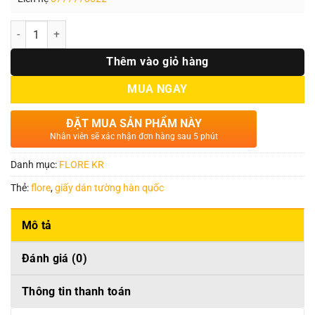
Số lượng
Thêm vào giỏ hàng
MUA NGAY
ĐẶT MUA SẢN PHẨM NÀY
Nhân viên sẽ xác nhận đơn hàng sau 5 phút
Danh mục:
FLORE KR
Thẻ:
flore
,
giấy dán tường hàn quốc
Mô tả
Đánh giá (0)
Thông tin thanh toán