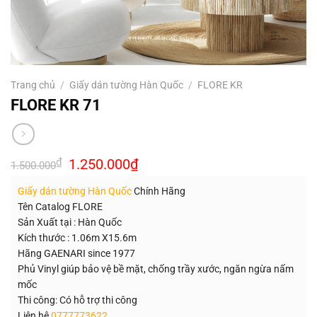
Trang chủ
/
Giấy dán tường Hàn Quốc
/
FLORE KR
FLORE KR 71
Giá
Giá
₫
1.250.000
₫
1.500.000
gốc
hiện
là:
tại
Giấy dán tường Hàn Quốc
Chính Hãng
1.500.000₫.
là:
1.250.000₫.
Tên Catalog FLORE
Sản Xuất tại : Hàn Quốc
Kích thước : 1.06m X15.6m
Hãng GAENARI since 1977
Phủ Vinyl giúp bảo vệ bề mặt, chống trầy xước, ngăn ngừa nấm
mốc
Thi công: Có hỗ trợ thi công
Liên hệ
0777773622