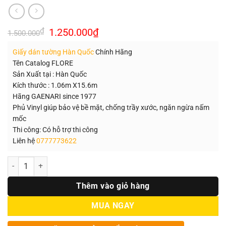
Giá
Giá
₫
1.250.000
₫
1.500.000
gốc
hiện
là:
tại
Giấy dán tường Hàn Quốc
Chính Hãng
1.500.000₫.
là:
1.250.000₫.
Tên Catalog FLORE
Sản Xuất tại : Hàn Quốc
Kích thước : 1.06m X15.6m
Hãng GAENARI since 1977
Phủ Vinyl giúp bảo vệ bề mặt, chống trầy xước, ngăn ngừa nấm
mốc
Thi công: Có hỗ trợ thi công
Liên hệ
0777773622
Số lượng
Thêm vào giỏ hàng
MUA NGAY