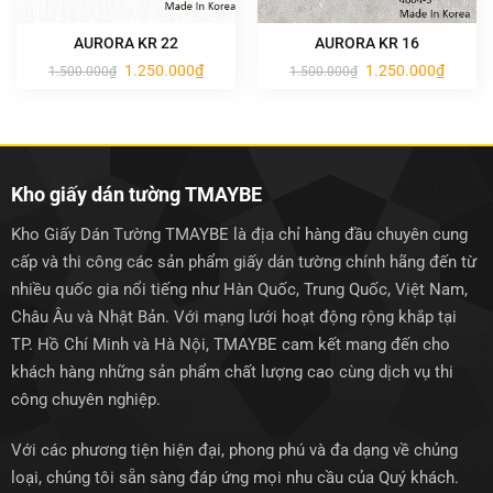
AURORA KR 22
AURORA KR 16
Giá
Giá
Giá
Giá
1.250.000
₫
1.250.000
₫
1.500.000
₫
1.500.000
₫
gốc
hiện
gốc
hiện
là:
tại
là:
tại
1.500.000₫.
là:
1.500.000₫.
là:
1.250.000₫.
1.250.0
Kho giấy dán tường TMAYBE
Kho Giấy Dán Tường TMAYBE là địa chỉ hàng đầu chuyên cung
cấp và thi công các sản phẩm giấy dán tường chính hãng đến từ
nhiều quốc gia nổi tiếng như Hàn Quốc, Trung Quốc, Việt Nam,
Châu Âu và Nhật Bản. Với mạng lưới hoạt động rộng khắp tại
TP. Hồ Chí Minh và Hà Nội, TMAYBE cam kết mang đến cho
khách hàng những sản phẩm chất lượng cao cùng dịch vụ thi
công chuyên nghiệp.
Với các phương tiện hiện đại, phong phú và đa dạng về chủng
loại, chúng tôi sẵn sàng đáp ứng mọi nhu cầu của Quý khách.