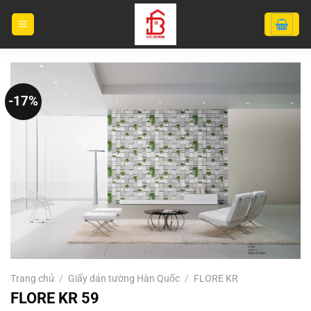
Bỏ
qua
nội
dung
-17%
Trang chủ
/
Giấy dán tường Hàn Quốc
/
FLORE KR
FLORE KR 59