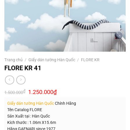
Trang chủ
/
Giấy dán tường Hàn Quốc
/
FLORE KR
FLORE KR 41
Giá
Giá
₫
1.250.000
₫
1.500.000
gốc
hiện
là:
tại
Giấy dán tường Hàn Quốc
Chính Hãng
1.500.000₫.
là:
1.250.000₫.
Tên Catalog FLORE
Sản Xuất tại : Hàn Quốc
Kích thước : 1.06m X15.6m
Hãng GAENARI since 1977