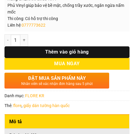
Phủ Vinyl giúp bảo vệ bề mặt, chống trầy xước, ngăn ngừa nấm
mốc
Thi công: Có hỗ trợ thi công
Liên hệ
0777773622
Số lượng
Thêm vào giỏ hàng
MUA NGAY
ĐẶT MUA SẢN PHẨM NÀY
Nhân viên sẽ xác nhận đơn hàng sau 5 phút
Danh mục:
FLORE KR
Thẻ:
flore
,
giấy dán tường hàn quốc
Mô tả