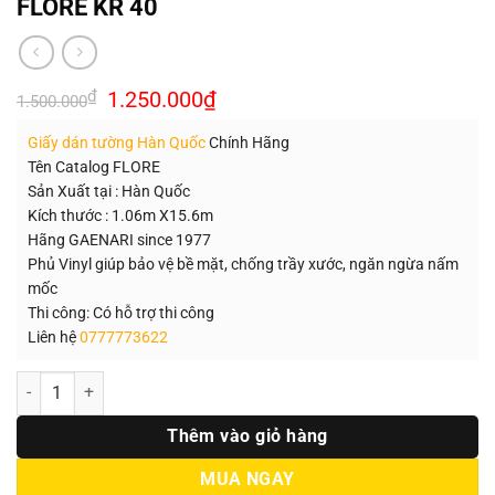
FLORE KR 40
Giá
Giá
₫
1.250.000
₫
1.500.000
gốc
hiện
là:
tại
Giấy dán tường Hàn Quốc
Chính Hãng
1.500.000₫.
là:
1.250.000₫.
Tên Catalog FLORE
Sản Xuất tại : Hàn Quốc
Kích thước : 1.06m X15.6m
Hãng GAENARI since 1977
Phủ Vinyl giúp bảo vệ bề mặt, chống trầy xước, ngăn ngừa nấm
mốc
Thi công: Có hỗ trợ thi công
Liên hệ
0777773622
Số lượng
Thêm vào giỏ hàng
MUA NGAY