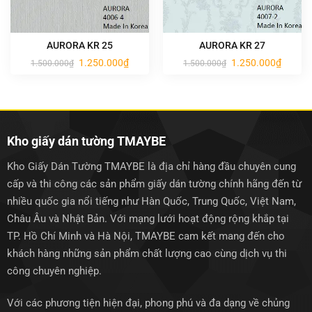
AURORA KR 25
AURORA KR 27
Giá
Giá
Giá
Giá
1.250.000
₫
1.250.000
₫
1.500.000
₫
1.500.000
₫
gốc
hiện
gốc
hiện
là:
tại
là:
tại
1.500.000₫.
là:
1.500.000₫.
là:
1.250.000₫.
1.250.0
Kho giấy dán tường TMAYBE
Kho Giấy Dán Tường TMAYBE là địa chỉ hàng đầu chuyên cung
cấp và thi công các sản phẩm giấy dán tường chính hãng đến từ
nhiều quốc gia nổi tiếng như Hàn Quốc, Trung Quốc, Việt Nam,
Châu Âu và Nhật Bản. Với mạng lưới hoạt động rộng khắp tại
TP. Hồ Chí Minh và Hà Nội, TMAYBE cam kết mang đến cho
khách hàng những sản phẩm chất lượng cao cùng dịch vụ thi
công chuyên nghiệp.
Với các phương tiện hiện đại, phong phú và đa dạng về chủng