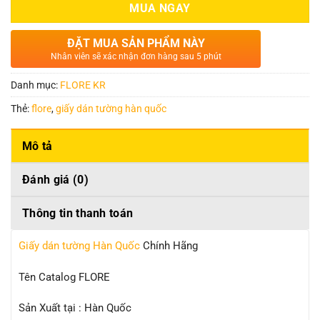
MUA NGAY
ĐẶT MUA SẢN PHẨM NÀY
Nhân viên sẽ xác nhận đơn hàng sau 5 phút
Danh mục:
FLORE KR
Thẻ:
flore
,
giấy dán tường hàn quốc
Mô tả
Đánh giá (0)
Thông tin thanh toán
Giấy dán tường Hàn Quốc
Chính Hãng
Tên Catalog FLORE
Sản Xuất tại : Hàn Quốc