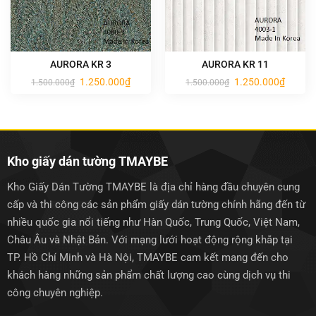
AURORA KR 3
AURORA KR 11
Giá
Giá
Giá
Giá
1.250.000
₫
1.250.000
₫
1.500.000
₫
1.500.000
₫
gốc
hiện
gốc
hiện
là:
tại
là:
tại
1.500.000₫.
là:
1.500.000₫.
là:
1.250.000₫.
1.250.0
Kho giấy dán tường TMAYBE
Kho Giấy Dán Tường TMAYBE là địa chỉ hàng đầu chuyên cung
cấp và thi công các sản phẩm giấy dán tường chính hãng đến từ
nhiều quốc gia nổi tiếng như Hàn Quốc, Trung Quốc, Việt Nam,
Châu Âu và Nhật Bản. Với mạng lưới hoạt động rộng khắp tại
TP. Hồ Chí Minh và Hà Nội, TMAYBE cam kết mang đến cho
khách hàng những sản phẩm chất lượng cao cùng dịch vụ thi
công chuyên nghiệp.