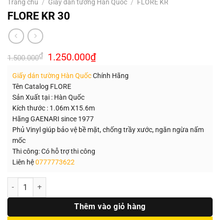
Trang chủ
/
Giấy dán tường Hàn Quốc
/
FLORE KR
FLORE KR 30
Giá
Giá
₫
1.250.000
₫
1.500.000
gốc
hiện
là:
tại
Giấy dán tường Hàn Quốc
Chính Hãng
1.500.000₫.
là:
1.250.000₫.
Tên Catalog FLORE
Sản Xuất tại : Hàn Quốc
Kích thước : 1.06m X15.6m
Hãng GAENARI since 1977
Phủ Vinyl giúp bảo vệ bề mặt, chống trầy xước, ngăn ngừa nấm
mốc
Thi công: Có hỗ trợ thi công
Liên hệ
0777773622
Số lượng
Thêm vào giỏ hàng