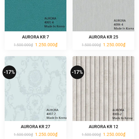
AURORA KR 7
AURORA KR 25
Giá
Giá
Giá
Giá
1.250.000
₫
1.250.000
₫
1.500.000
₫
1.500.000
₫
gốc
hiện
gốc
hiện
là:
tại
là:
tại
1.500.000₫.
là:
1.500.000₫.
là:
1.250.000₫.
1.250.0
-17%
-17%
AURORA KR 27
AURORA KR 12
Giá
Giá
Giá
Giá
1.250.000
₫
1.250.000
₫
1.500.000
₫
1.500.000
₫
gốc
hiện
gốc
hiện