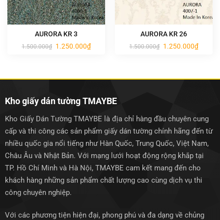
AURORA KR 3
AURORA KR 26
Giá
Giá
Giá
Giá
1.250.000
₫
1.250.000
₫
1.500.000
₫
1.500.000
₫
gốc
hiện
gốc
hiện
là:
tại
là:
tại
1.500.000₫.
là:
1.500.000₫.
là:
1.250.000₫.
1.250.0
Kho giấy dán tường TMAYBE
Kho Giấy Dán Tường TMAYBE là địa chỉ hàng đầu chuyên cung
cấp và thi công các sản phẩm giấy dán tường chính hãng đến từ
nhiều quốc gia nổi tiếng như Hàn Quốc, Trung Quốc, Việt Nam,
Châu Âu và Nhật Bản. Với mạng lưới hoạt động rộng khắp tại
TP. Hồ Chí Minh và Hà Nội, TMAYBE cam kết mang đến cho
khách hàng những sản phẩm chất lượng cao cùng dịch vụ thi
công chuyên nghiệp.
Với các phương tiện hiện đại, phong phú và đa dạng về chủng