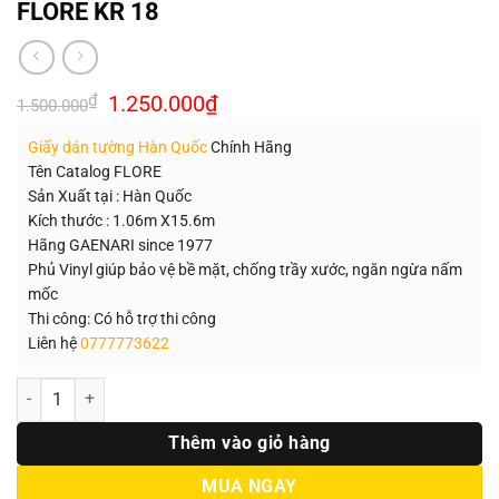
FLORE KR 18
Giá
Giá
₫
1.250.000
₫
1.500.000
gốc
hiện
là:
tại
Giấy dán tường Hàn Quốc
Chính Hãng
1.500.000₫.
là:
1.250.000₫.
Tên Catalog FLORE
Sản Xuất tại : Hàn Quốc
Kích thước : 1.06m X15.6m
Hãng GAENARI since 1977
Phủ Vinyl giúp bảo vệ bề mặt, chống trầy xước, ngăn ngừa nấm
mốc
Thi công: Có hỗ trợ thi công
Liên hệ
0777773622
Số lượng
Thêm vào giỏ hàng
MUA NGAY