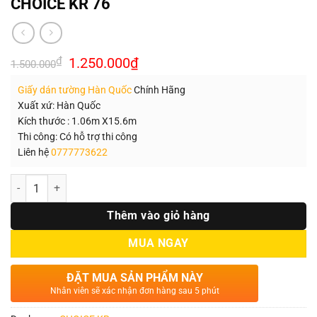
CHOICE KR 76
Giá
Giá
₫
1.250.000
₫
1.500.000
gốc
hiện
là:
tại
Giấy dán tường Hàn Quốc
Chính Hãng
1.500.000₫.
là:
1.250.000₫.
Xuất xứ: Hàn Quốc
Kích thước : 1.06m X15.6m
Thi công: Có hỗ trợ thi công
Liên hệ
0777773622
Số lượng
Thêm vào giỏ hàng
MUA NGAY
ĐẶT MUA SẢN PHẨM NÀY
Nhân viên sẽ xác nhận đơn hàng sau 5 phút