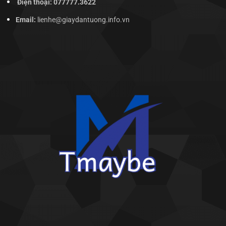
Điện thoại: 077777.3622
Email:
lienhe@giaydantuong.info.vn