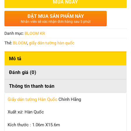
MUA NGAY
ĐẶT MUA SẢN PHẨM NÀY
Nhân viên sẽ xác nhận đơn hàng sau 5 phút
Danh mục:
BLOOM KR
Thẻ:
BLOOM
,
giấy dán tường hàn quốc
Mô tả
Đánh giá (0)
Thông tin thanh toán
Giấy dán tường Hàn Quốc
Chính Hãng
Xuất xứ: Hàn Quốc
Kích thước : 1.06m X15.6m