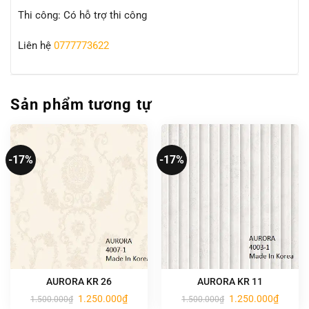
Thi công: Có hỗ trợ thi công
Liên hệ
0777773622
Sản phẩm tương tự
-17%
-17%
AURORA KR 26
AURORA KR 11
Giá
Giá
Giá
Giá
1.250.000
₫
1.250.000
₫
1.500.000
₫
1.500.000
₫
gốc
hiện
gốc
hiện