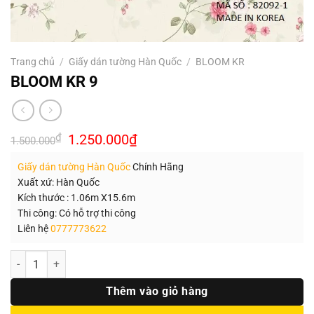
Trang chủ
/
Giấy dán tường Hàn Quốc
/
BLOOM KR
BLOOM KR 9
Giá
Giá
₫
1.250.000
₫
1.500.000
gốc
hiện
là:
tại
Giấy dán tường Hàn Quốc
Chính Hãng
1.500.000₫.
là:
1.250.000₫.
Xuất xứ: Hàn Quốc
Kích thước : 1.06m X15.6m
Thi công: Có hỗ trợ thi công
Liên hệ
0777773622
Số lượng
Thêm vào giỏ hàng