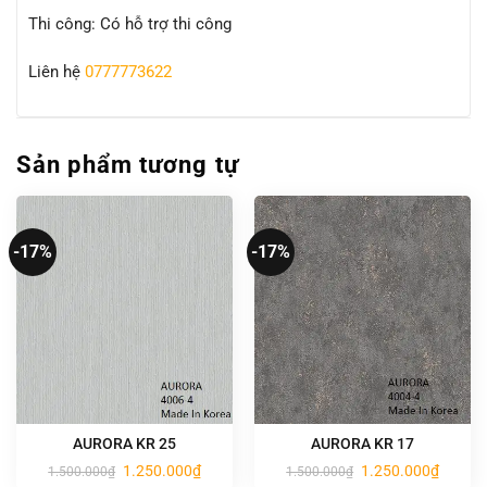
Thi công: Có hỗ trợ thi công
Liên hệ
0777773622
Sản phẩm tương tự
-17%
-17%
AURORA KR 25
AURORA KR 17
Giá
Giá
Giá
Giá
1.250.000
₫
1.250.000
₫
1.500.000
₫
1.500.000
₫
gốc
hiện
gốc
hiện