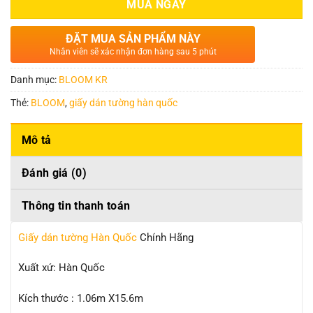
MUA NGAY
ĐẶT MUA SẢN PHẨM NÀY
Nhân viên sẽ xác nhận đơn hàng sau 5 phút
Danh mục:
BLOOM KR
Thẻ:
BLOOM
,
giấy dán tường hàn quốc
Mô tả
Đánh giá (0)
Thông tin thanh toán
Giấy dán tường Hàn Quốc
Chính Hãng
Xuất xứ: Hàn Quốc
Kích thước : 1.06m X15.6m