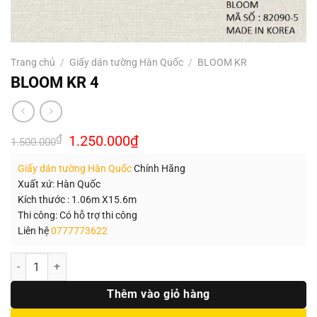
Trang chủ
/
Giấy dán tường Hàn Quốc
/
BLOOM KR
BLOOM KR 4
Giá
Giá
₫
1.250.000
₫
1.500.000
gốc
hiện
là:
tại
Giấy dán tường Hàn Quốc
Chính Hãng
1.500.000₫.
là:
1.250.000₫.
Xuất xứ: Hàn Quốc
Kích thước : 1.06m X15.6m
Thi công: Có hỗ trợ thi công
Liên hệ
0777773622
Số lượng
Thêm vào giỏ hàng