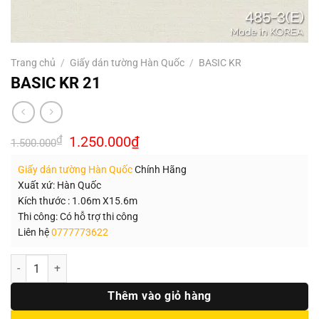
Trang chủ
/
Giấy dán tường Hàn Quốc
/
BASIC KR
BASIC KR 21
Giá
Giá
₫
1.250.000
₫
1.500.000
gốc
hiện
là:
tại
Giấy dán tường Hàn Quốc
Chính Hãng
1.500.000₫.
là:
1.250.000₫.
Xuất xứ: Hàn Quốc
Kích thước : 1.06m X15.6m
Thi công: Có hỗ trợ thi công
Liên hệ
0777773622
Số lượng
Thêm vào giỏ hàng