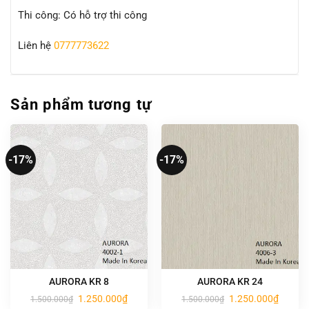
Thi công: Có hỗ trợ thi công
Liên hệ
0777773622
Sản phẩm tương tự
-17%
-17%
AURORA KR 8
AURORA KR 24
Giá
Giá
Giá
Giá
1.250.000
₫
1.250.000
₫
1.500.000
₫
1.500.000
₫
gốc
hiện
gốc
hiện