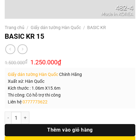
Trang chủ
/
Giấy dán tường Hàn Quốc
/
BASIC KR
BASIC KR 15
Giá
Giá
₫
1.250.000
₫
1.500.000
gốc
hiện
là:
tại
Giấy dán tường Hàn Quốc
Chính Hãng
1.500.000₫.
là:
1.250.000₫.
Xuất xứ: Hàn Quốc
Kích thước : 1.06m X15.6m
Thi công: Có hỗ trợ thi công
Liên hệ
0777773622
Số lượng
Thêm vào giỏ hàng