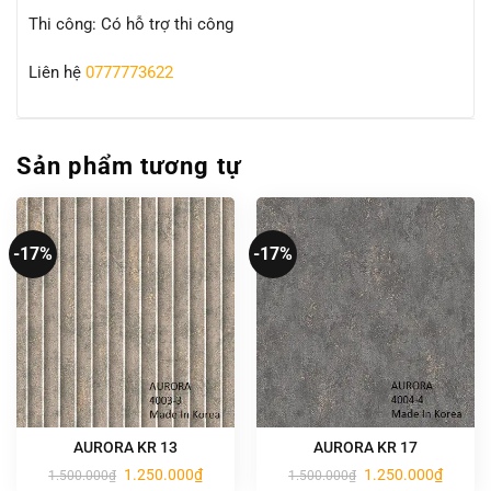
Thi công: Có hỗ trợ thi công
Liên hệ
0777773622
Sản phẩm tương tự
-17%
-17%
AURORA KR 13
AURORA KR 17
Giá
Giá
Giá
Giá
1.250.000
₫
1.250.000
₫
1.500.000
₫
1.500.000
₫
gốc
hiện
gốc
hiện