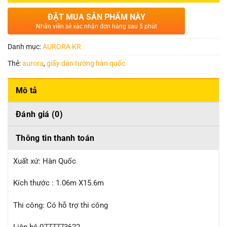
ĐẶT MUA SẢN PHẨM NÀY
Nhân viên sẽ xác nhận đơn hàng sau 5 phút
Danh mục:
AURORA KR
Thẻ:
aurora
,
giấy dán tường hàn quốc
Mô tả
Đánh giá (0)
Thông tin thanh toán
Xuất xứ: Hàn Quốc
Kích thước : 1.06m X15.6m
Thi công: Có hỗ trợ thi công