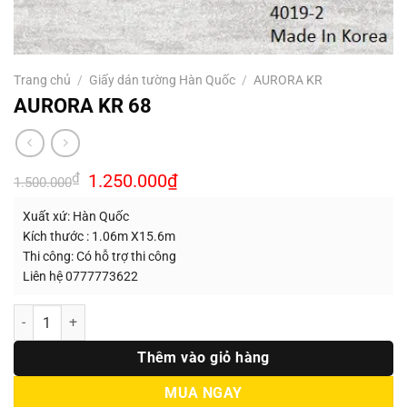
Trang chủ
/
Giấy dán tường Hàn Quốc
/
AURORA KR
AURORA KR 68
Giá
Giá
₫
1.250.000
₫
1.500.000
gốc
hiện
là:
tại
Xuất xứ: Hàn Quốc
1.500.000₫.
là:
1.250.000₫.
Kích thước : 1.06m X15.6m
Thi công: Có hỗ trợ thi công
Liên hệ 0777773622
Số lượng
Thêm vào giỏ hàng
MUA NGAY