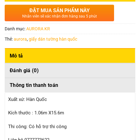
ĐẶT MUA SẢN PHẨM NÀY
Nhân viên sẽ xác nhận đơn hàng sau 5 phút
Danh mục:
AURORA KR
Thẻ:
aurora
,
giấy dán tường hàn quốc
Mô tả
Đánh giá (0)
Thông tin thanh toán
Xuất xứ: Hàn Quốc
Kích thước : 1.06m X15.6m
Thi công: Có hỗ trợ thi công