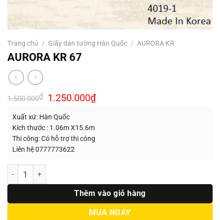
Trang chủ
/
Giấy dán tường Hàn Quốc
/
AURORA KR
AURORA KR 67
Giá
Giá
₫
1.250.000
₫
1.500.000
gốc
hiện
là:
tại
Xuất xứ: Hàn Quốc
1.500.000₫.
là:
1.250.000₫.
Kích thước : 1.06m X15.6m
Thi công: Có hỗ trợ thi công
Liên hệ 0777773622
Số lượng
Thêm vào giỏ hàng
MUA NGAY