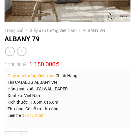
Trang chủ
/
Giấy dán tường Việt Nam
/
ALBANY VN
ALBANY 79
Giá
Giá
₫
1.150.000
₫
1.400.000
gốc
hiện
là:
tại
Giấy dán tường Việt Nam
Chính Hãng
1.400.000₫.
là:
1.150.000₫.
Tên CATALOG ALBANY VN
Hãng sản xuất JYJ WALLPAPER
Xuất xứ: Việt Nam
Kích thước : 1.06m X15.6m
Thi công: Có hỗ trợ thi công
Liên hệ
0777773622
Số lượng