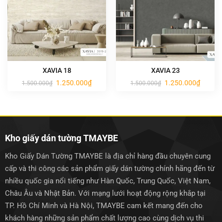
XAVIA 18
XAVIA 23
Giá
Giá
Giá
Giá
1.250.000
₫
1.250.000
₫
1.500.000
₫
1.500.000
₫
gốc
hiện
gốc
hiện
là:
tại
là:
tại
1.500.000₫.
là:
1.500.000₫.
là:
1.250.000₫.
1.250.0
Kho giấy dán tường TMAYBE
Kho Giấy Dán Tường TMAYBE là địa chỉ hàng đầu chuyên cung
cấp và thi công các sản phẩm giấy dán tường chính hãng đến từ
nhiều quốc gia nổi tiếng như Hàn Quốc, Trung Quốc, Việt Nam,
Châu Âu và Nhật Bản. Với mạng lưới hoạt động rộng khắp tại
TP. Hồ Chí Minh và Hà Nội, TMAYBE cam kết mang đến cho
khách hàng những sản phẩm chất lượng cao cùng dịch vụ thi