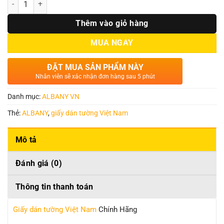
Thêm vào giỏ hàng
MUA NGAY
ĐẶT MUA SẢN PHẨM NÀY
Nhân viên sẽ xác nhận đơn hàng sau 5 phút
Danh mục:
ALBANY VN
Thẻ:
ALBANY
,
giấy dán tường Việt Nam
Mô tả
Đánh giá (0)
Thông tin thanh toán
Giấy dán tường Việt Nam
Chính Hãng