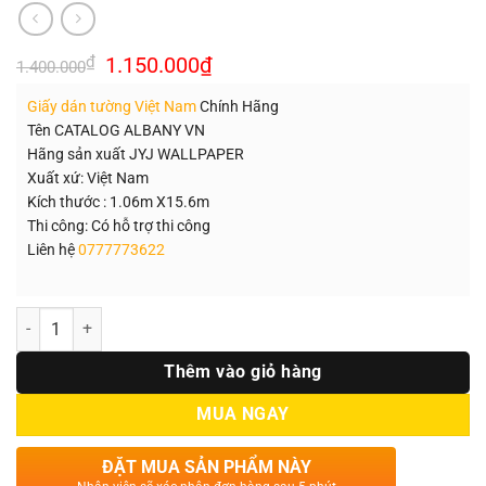
Giá
Giá
₫
1.150.000
₫
1.400.000
gốc
hiện
là:
tại
Giấy dán tường Việt Nam
Chính Hãng
1.400.000₫.
là:
1.150.000₫.
Tên CATALOG ALBANY VN
Hãng sản xuất JYJ WALLPAPER
Xuất xứ: Việt Nam
Kích thước : 1.06m X15.6m
Thi công: Có hỗ trợ thi công
Liên hệ
0777773622
Số lượng
Thêm vào giỏ hàng
MUA NGAY
ĐẶT MUA SẢN PHẨM NÀY