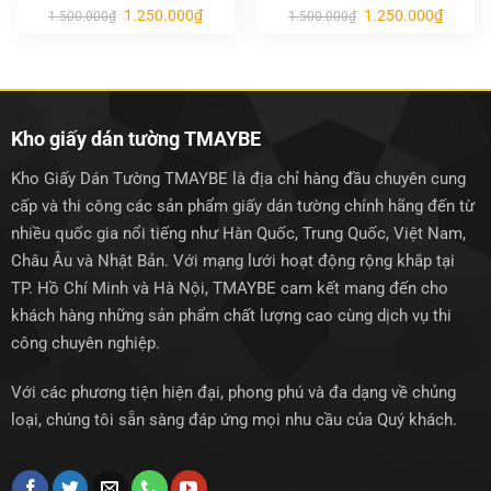
Giá
Giá
Giá
Giá
1.250.000
₫
1.250.000
₫
1.500.000
₫
1.500.000
₫
gốc
hiện
gốc
hiện
là:
tại
là:
tại
1.500.000₫.
là:
1.500.000₫.
là:
1.250.000₫.
1.250.0
Kho giấy dán tường TMAYBE
Kho Giấy Dán Tường TMAYBE là địa chỉ hàng đầu chuyên cung
cấp và thi công các sản phẩm giấy dán tường chính hãng đến từ
nhiều quốc gia nổi tiếng như Hàn Quốc, Trung Quốc, Việt Nam,
Châu Âu và Nhật Bản. Với mạng lưới hoạt động rộng khắp tại
TP. Hồ Chí Minh và Hà Nội, TMAYBE cam kết mang đến cho
khách hàng những sản phẩm chất lượng cao cùng dịch vụ thi
công chuyên nghiệp.
Với các phương tiện hiện đại, phong phú và đa dạng về chủng
loại, chúng tôi sẵn sàng đáp ứng mọi nhu cầu của Quý khách.