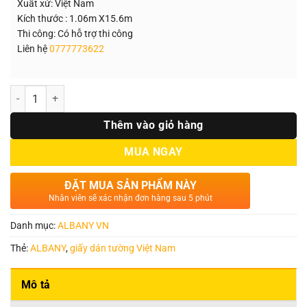
Xuất xứ: Việt Nam
Kích thước : 1.06m X15.6m
Thi công: Có hỗ trợ thi công
Liên hệ
0777773622
Số lượng
Thêm vào giỏ hàng
MUA NGAY
ĐẶT MUA SẢN PHẨM NÀY
Nhân viên sẽ xác nhận đơn hàng sau 5 phút
Danh mục:
ALBANY VN
Thẻ:
ALBANY
,
giấy dán tường Việt Nam
Mô tả