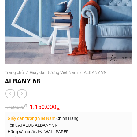
Trang chủ
/
Giấy dán tường Việt Nam
/
ALBANY VN
ALBANY 68
Giá
Giá
₫
1.150.000
₫
1.400.000
gốc
hiện
là:
tại
Giấy dán tường Việt Nam
Chính Hãng
1.400.000₫.
là:
1.150.000₫.
Tên CATALOG ALBANY VN
Hãng sản xuất JYJ WALLPAPER