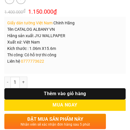
Giá
Giá
₫
1.150.000
₫
1.400.000
gốc
hiện
là:
tại
Giấy dán tường Việt Nam
Chính Hãng
1.400.000₫.
là:
1.150.000₫.
Tên CATALOG ALBANY VN
Hãng sản xuất JYJ WALLPAPER
Xuất xứ: Việt Nam
Kích thước : 1.06m X15.6m
Thi công: Có hỗ trợ thi công
Liên hệ
0777773622
Số lượng
Thêm vào giỏ hàng
MUA NGAY
ĐẶT MUA SẢN PHẨM NÀY
Nhân viên sẽ xác nhận đơn hàng sau 5 phút