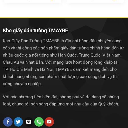
gốc
hiện
gốc
hiện
là:
tại
là:
tại
1.500.000₫.
là:
1.500.000₫.
là:
1.250.000₫.
1.250.0
Kho giấy dán tường TMAYBE
Kho Giấy Dán Tường TMAYBE là địa chỉ hàng đầu chuyên cung
cấp và thi công các sản phẩm giấy dán tường chính hãng đến từ
nhiều quốc gia nổi tiếng như Hàn Quốc, Trung Quốc, Việt Nam,
Châu Âu và Nhật Bản. Với mạng lưới hoạt động rộng khắp tại
TP. Hồ Chí Minh và Hà Nội, TMAYBE cam kết mang đến cho
khách hàng những sản phẩm chất lượng cao cùng dịch vụ thi
công chuyên nghiệp.
Với các phương tiện hiện đại, phong phú và đa dạng về chủng
loại, chúng tôi sẵn sàng đáp ứng mọi nhu cầu của Quý khách.