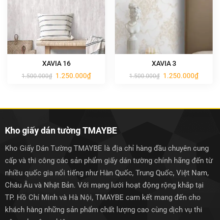
XAVIA 16
XAVIA 3
Giá
Giá
Giá
Giá
1.250.000
₫
1.250.000
₫
1.500.000
₫
1.500.000
₫
gốc
hiện
gốc
hiện
là:
tại
là:
tại
1.500.000₫.
là:
1.500.000₫.
là:
1.250.000₫.
1.250.0
Kho giấy dán tường TMAYBE
Kho Giấy Dán Tường TMAYBE là địa chỉ hàng đầu chuyên cung
cấp và thi công các sản phẩm giấy dán tường chính hãng đến từ
nhiều quốc gia nổi tiếng như Hàn Quốc, Trung Quốc, Việt Nam,
Châu Âu và Nhật Bản. Với mạng lưới hoạt động rộng khắp tại
TP. Hồ Chí Minh và Hà Nội, TMAYBE cam kết mang đến cho
khách hàng những sản phẩm chất lượng cao cùng dịch vụ thi