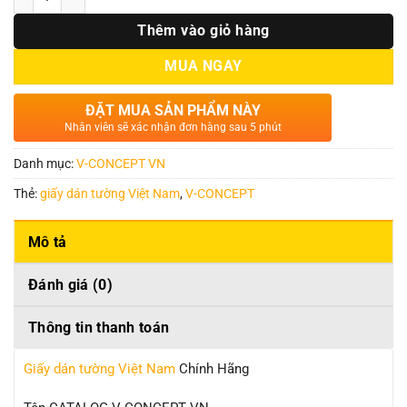
Thêm vào giỏ hàng
MUA NGAY
ĐẶT MUA SẢN PHẨM NÀY
Nhân viên sẽ xác nhận đơn hàng sau 5 phút
Danh mục:
V-CONCEPT VN
Thẻ:
giấy dán tường Việt Nam
,
V-CONCEPT
Mô tả
Đánh giá (0)
Thông tin thanh toán
Giấy dán tường Việt Nam
Chính Hãng