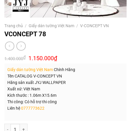
Trang chủ
/
Giấy dán tường Việt Nam
/
V-CONCEPT VN
VCONCEPT 78
Giá
Giá
₫
1.150.000
₫
1.400.000
gốc
hiện
là:
tại
Giấy dán tường Việt Nam
Chính Hãng
1.400.000₫.
là:
1.150.000₫.
Tên CATALOG V-CONCEPT VN
Hãng sản xuất JYJ WALLPAPER
Xuất xứ: Việt Nam
Kích thước : 1.06m X15.6m
Thi công: Có hỗ trợ thi công
Liên hệ
0777773622
Số lượng