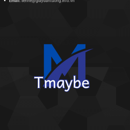
Email:
lienhe@giaydantuong.info.vn