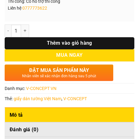
Thi công: Có hỗ trợ thi công
Liên hệ
0777773622
Số lượng
Thêm vào giỏ hàng
MUA NGAY
ĐẶT MUA SẢN PHẨM NÀY
Nhân viên sẽ xác nhận đơn hàng sau 5 phút
Danh mục:
V-CONCEPT VN
Thẻ:
giấy dán tường Việt Nam
,
V-CONCEPT
Mô tả
Đánh giá (0)