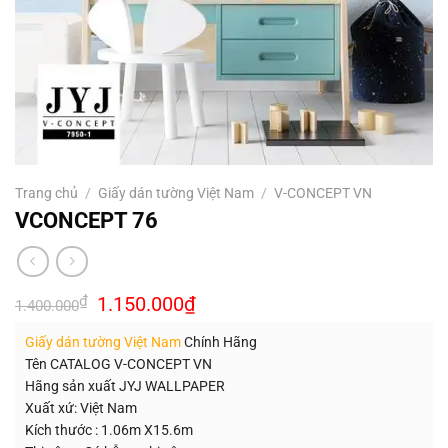
Trang chủ
/
Giấy dán tường Việt Nam
/
V-CONCEPT VN
VCONCEPT 76
Giá
Giá
₫
1.150.000
₫
1.400.000
gốc
hiện
là:
tại
Giấy dán tường Việt Nam
Chính Hãng
1.400.000₫.
là:
1.150.000₫.
Tên CATALOG V-CONCEPT VN
Hãng sản xuất JYJ WALLPAPER
Xuất xứ: Việt Nam
Kích thước : 1.06m X15.6m