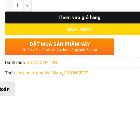
Số lượng
Thêm vào giỏ hàng
MUA NGAY
ĐẶT MUA SẢN PHẨM NÀY
Nhân viên sẽ xác nhận đơn hàng sau 5 phút
Danh mục:
V-CONCEPT VN
Thẻ:
giấy dán tường Việt Nam
,
V-CONCEPT
toán