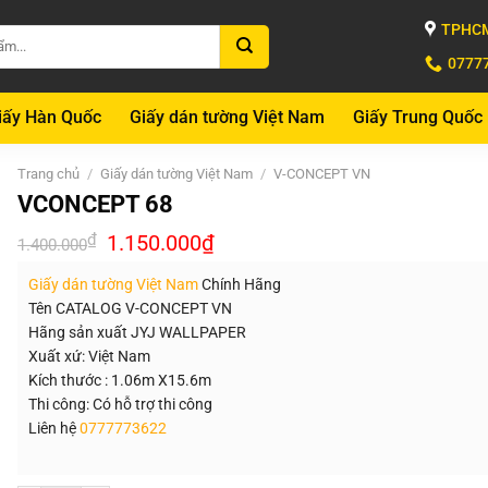
TPHCM
0777
iấy Hàn Quốc
Giấy dán tường Việt Nam
Giấy Trung Quốc
Trang chủ
/
Giấy dán tường Việt Nam
/
V-CONCEPT VN
VCONCEPT 68
Giá
Giá
₫
1.150.000
₫
1.400.000
gốc
hiện
là:
tại
Giấy dán tường Việt Nam
Chính Hãng
1.400.000₫.
là:
1.150.000₫.
Tên CATALOG V-CONCEPT VN
Hãng sản xuất JYJ WALLPAPER
Xuất xứ: Việt Nam
Kích thước : 1.06m X15.6m
Thi công: Có hỗ trợ thi công
Liên hệ
0777773622