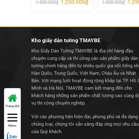
Giá
Giá
Giá
1.250.000
₫
1.25
1.500.000
₫
1.500.000
₫
gốc
hiện
gốc
là:
tại
là:
1.500.000₫.
là:
1.500
1.250.000₫.
Kho giấy dán tường TMAYBE
Kho Giấy Dán Tường TMAYBE là địa chỉ hàng đầu
chuyên cung cấp và thi công các sản phẩm giấy dán
tường chính hãng đến từ nhiều quốc gia nổi tiếng n
Hàn Quốc, Trung Quốc, Việt Nam, Châu Âu và Nhật
Bản. Với mạng lưới hoạt động rộng khắp tại TP. Hồ 
Minh và Hà Nội, TMAYBE cam kết mang đến cho
khách hàng những sản phẩm chất lượng cao cùng d
vụ thi công chuyên nghiệp.
Trang chủ
Với các phương tiện hiện đại, phong phú và đa dạng
chủng loại, chúng tôi sẵn sàng đáp ứng mọi nhu cầu
Menu
của Quý khách.