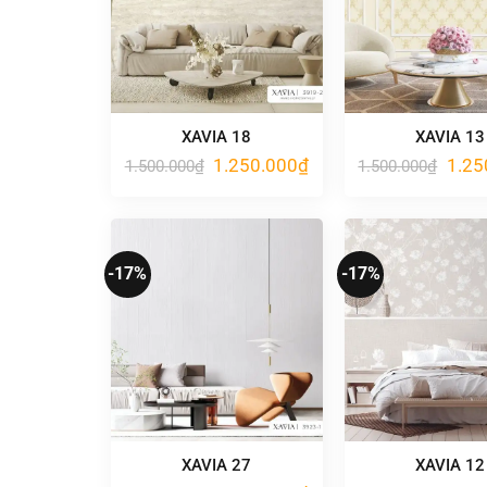
XAVIA 18
XAVIA 13
Giá
Giá
Giá
1.250.000
₫
1.25
1.500.000
₫
1.500.000
₫
gốc
hiện
gốc
là:
tại
là:
1.500.000₫.
là:
1.500
1.250.000₫.
-17%
-17%
XAVIA 27
XAVIA 12