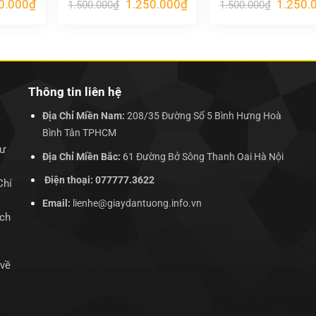
Giá
Giá
Giá
Giá
0.000
₫
1.250.000
₫
1.250.
1.500.000
₫
1.500.000
₫
hiện
gốc
hiện
gốc
tại
là:
tại
là:
.000₫.
là:
1.500.000₫.
là:
1.500.00
1.250.000₫.
1.250.000₫.
Thông tin liên hệ
Địa Chỉ Miền Nam:
208/35 Đường Số 5 Bình Hưng Hoà
Bình Tân TPHCM
hư
Địa Chỉ Miền Bắc:
61 Đường Bở Sông Thanh Oai Hà Nội
Điện thoại: 077777.3622
Chí
Email:
lienhe@giaydantuong.info.vn
ịch
 về