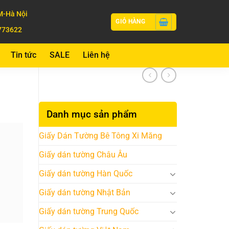
-Hà Nội
GIỎ HÀNG
773622
Tin tức
SALE
Liên hệ
Danh mục sản phẩm
Giấy Dán Tường Bê Tông Xi Măng
Giấy dán tường Châu Âu
Giấy dán tường Hàn Quốc
Giấy dán tường Nhật Bản
Giấy dán tường Trung Quốc