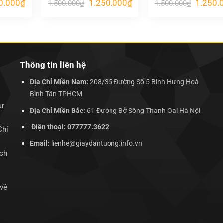
Giá
Giá
Giá
Giá
0.000
₫
1.250.000
₫
1.250.
1.500.000
₫
1.500.000
₫
hiện
gốc
hiện
gốc
tại
là:
tại
là:
.000₫.
là:
1.500.000₫.
là:
1.500.00
1.250.000₫.
1.250.000₫.
Thông tin liên hệ
Địa Chỉ Miền Nam:
208/35 Đường Số 5 Bình Hưng Hoà
Bình Tân TPHCM
hư
Địa Chỉ Miền Bắc:
61 Đường Bở Sông Thanh Oai Hà Nội
Điện thoại: 077777.3622
Chí
Email:
lienhe@giaydantuong.info.vn
ịch
 về