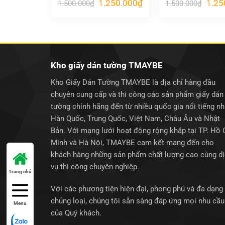
Giá
Giá
Giá
1.250.000
₫
1.25
1.500.000
₫
1.500.000
₫
gốc
hiện
gốc
là:
tại
là:
1.500.000₫.
là:
1.500
1.250.000₫.
Kho giấy dán tường TMAYBE
Kho Giấy Dán Tường TMAYBE là địa chỉ hàng đầu
chuyên cung cấp và thi công các sản phẩm giấy dán
tường chính hãng đến từ nhiều quốc gia nổi tiếng n
Hàn Quốc, Trung Quốc, Việt Nam, Châu Âu và Nhật
Bản. Với mạng lưới hoạt động rộng khắp tại TP. Hồ 
Minh và Hà Nội, TMAYBE cam kết mang đến cho
khách hàng những sản phẩm chất lượng cao cùng d
vụ thi công chuyên nghiệp.
Trang chủ
Với các phương tiện hiện đại, phong phú và đa dạng
chủng loại, chúng tôi sẵn sàng đáp ứng mọi nhu cầu
Menu
của Quý khách.