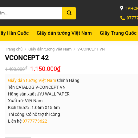
TPHCM
0777
iấy Hàn Quốc
Giấy dán tường Việt Nam
Giấy Trung Quốc
Trang chủ
/
Giấy dán tường Việt Nam
/
V-CONCEPT VN
VCONCEPT 42
Giá
Giá
₫
1.150.000
₫
1.400.000
gốc
hiện
là:
tại
Giấy dán tường Việt Nam
Chính Hãng
1.400.000₫.
là:
1.150.000₫.
Tên CATALOG V-CONCEPT VN
Hãng sản xuất JYJ WALLPAPER
Xuất xứ: Việt Nam
Kích thước : 1.06m X15.6m
Thi công: Có hỗ trợ thi công
Liên hệ
0777773622