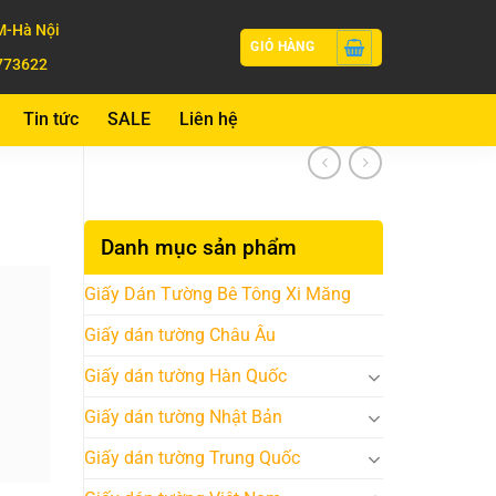
-Hà Nội
GIỎ HÀNG
773622
Tin tức
SALE
Liên hệ
Danh mục sản phẩm
Giấy Dán Tường Bê Tông Xi Măng
Giấy dán tường Châu Âu
Giấy dán tường Hàn Quốc
Giấy dán tường Nhật Bản
Giấy dán tường Trung Quốc