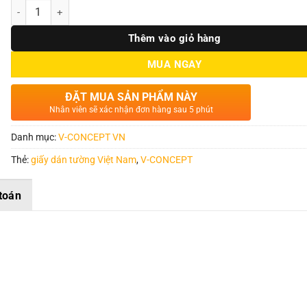
Số lượng
Thêm vào giỏ hàng
MUA NGAY
ĐẶT MUA SẢN PHẨM NÀY
Nhân viên sẽ xác nhận đơn hàng sau 5 phút
Danh mục:
V-CONCEPT VN
Thẻ:
giấy dán tường Việt Nam
,
V-CONCEPT
toán