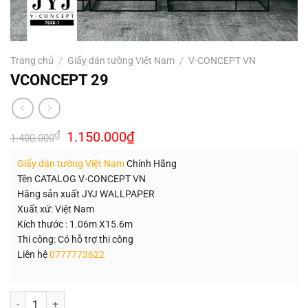
Trang chủ
/
Giấy dán tường Việt Nam
/
V-CONCEPT VN
VCONCEPT 29
Giá
Giá
₫
1.150.000
₫
1.400.000
gốc
hiện
là:
tại
Giấy dán tường Việt Nam
Chính Hãng
1.400.000₫.
là:
1.150.000₫.
Tên CATALOG V-CONCEPT VN
Hãng sản xuất JYJ WALLPAPER
Xuất xứ: Việt Nam
Kích thước : 1.06m X15.6m
Thi công: Có hỗ trợ thi công
Liên hệ
0777773622
Số lượng