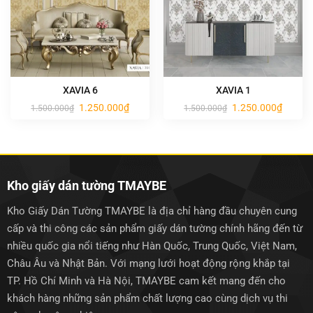
XAVIA 6
XAVIA 1
Giá
Giá
Giá
Giá
1.250.000
₫
1.250.000
₫
1.500.000
₫
1.500.000
₫
gốc
hiện
gốc
hiện
là:
tại
là:
tại
1.500.000₫.
là:
1.500.000₫.
là:
1.250.000₫.
1.250.0
Kho giấy dán tường TMAYBE
Kho Giấy Dán Tường TMAYBE là địa chỉ hàng đầu chuyên cung
cấp và thi công các sản phẩm giấy dán tường chính hãng đến từ
nhiều quốc gia nổi tiếng như Hàn Quốc, Trung Quốc, Việt Nam,
Châu Âu và Nhật Bản. Với mạng lưới hoạt động rộng khắp tại
TP. Hồ Chí Minh và Hà Nội, TMAYBE cam kết mang đến cho
khách hàng những sản phẩm chất lượng cao cùng dịch vụ thi