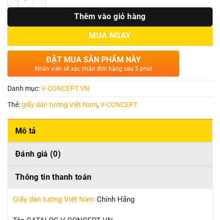
Thêm vào giỏ hàng
MUA NGAY
ĐẶT MUA SẢN PHẨM NÀY
Nhân viên sẽ xác nhận đơn hàng sau 5 phút
Danh mục:
V-CONCEPT VN
Thẻ:
giấy dán tường Việt Nam
,
V-CONCEPT
Mô tả
Đánh giá (0)
Thông tin thanh toán
Giấy dán tường Việt Nam
Chính Hãng