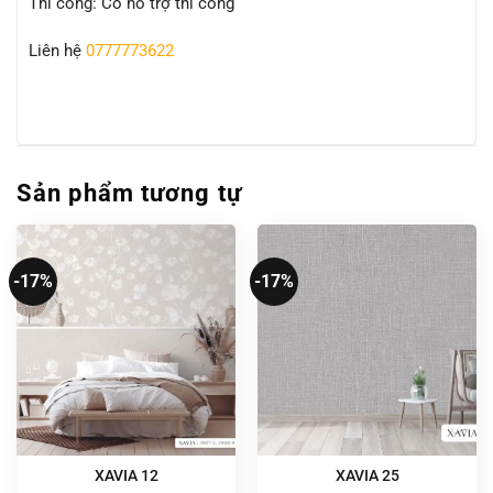
Thi công: Có hỗ trợ thi công
Liên hệ
0777773622
Sản phẩm tương tự
-17%
-17%
XAVIA 12
XAVIA 25