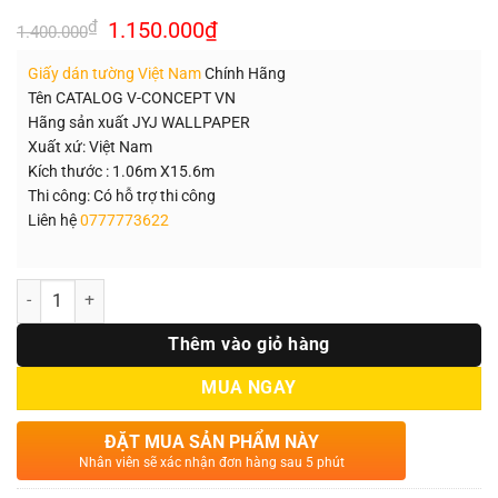
Giá
Giá
₫
1.150.000
₫
1.400.000
gốc
hiện
là:
tại
Giấy dán tường Việt Nam
Chính Hãng
1.400.000₫.
là:
1.150.000₫.
Tên CATALOG V-CONCEPT VN
Hãng sản xuất JYJ WALLPAPER
Xuất xứ: Việt Nam
Kích thước : 1.06m X15.6m
Thi công: Có hỗ trợ thi công
Liên hệ
0777773622
Số lượng
Thêm vào giỏ hàng
MUA NGAY
ĐẶT MUA SẢN PHẨM NÀY
Nhân viên sẽ xác nhận đơn hàng sau 5 phút