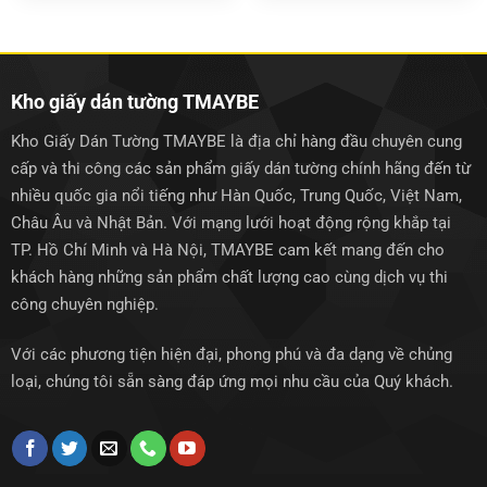
là:
tại
là:
tại
1.500.000₫.
là:
1.500.000₫.
là:
1.250.000₫.
1.250.0
Kho giấy dán tường TMAYBE
Kho Giấy Dán Tường TMAYBE là địa chỉ hàng đầu chuyên cung
cấp và thi công các sản phẩm giấy dán tường chính hãng đến từ
nhiều quốc gia nổi tiếng như Hàn Quốc, Trung Quốc, Việt Nam,
Châu Âu và Nhật Bản. Với mạng lưới hoạt động rộng khắp tại
TP. Hồ Chí Minh và Hà Nội, TMAYBE cam kết mang đến cho
khách hàng những sản phẩm chất lượng cao cùng dịch vụ thi
công chuyên nghiệp.
Với các phương tiện hiện đại, phong phú và đa dạng về chủng
loại, chúng tôi sẵn sàng đáp ứng mọi nhu cầu của Quý khách.