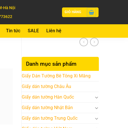
-Hà Nội
GIỎ HÀNG
773622
Tin tức
SALE
Liên hệ
Danh mục sản phẩm
Giấy Dán Tường Bê Tông Xi Măng
Giấy dán tường Châu Âu
Giấy dán tường Hàn Quốc
Giấy dán tường Nhật Bản
Giấy dán tường Trung Quốc