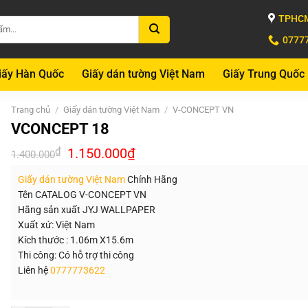
TPHCM
0777
iấy Hàn Quốc
Giấy dán tường Việt Nam
Giấy Trung Quốc
Trang chủ
/
Giấy dán tường Việt Nam
/
V-CONCEPT VN
VCONCEPT 18
Giá
Giá
₫
1.150.000
₫
1.400.000
gốc
hiện
là:
tại
Giấy dán tường Việt Nam
Chính Hãng
1.400.000₫.
là:
1.150.000₫.
Tên CATALOG V-CONCEPT VN
Hãng sản xuất JYJ WALLPAPER
Xuất xứ: Việt Nam
Kích thước : 1.06m X15.6m
Thi công: Có hỗ trợ thi công
Liên hệ
0777773622