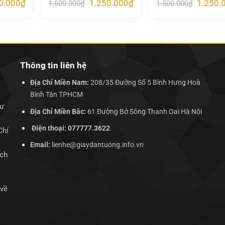
Giá
Giá
Giá
Giá
0.000
₫
1.250.000
₫
1.250.
1.500.000
₫
1.500.000
₫
hiện
gốc
hiện
gốc
tại
là:
tại
là:
.000₫.
là:
1.500.000₫.
là:
1.500.00
1.250.000₫.
1.250.000₫.
Thông tin liên hệ
Địa Chỉ Miền Nam:
208/35 Đường Số 5 Bình Hưng Hoà
Bình Tân TPHCM
hư
Địa Chỉ Miền Bắc:
61 Đường Bở Sông Thanh Oai Hà Nội
Điện thoại: 077777.3622
Chí
Email:
lienhe@giaydantuong.info.vn
ịch
 về