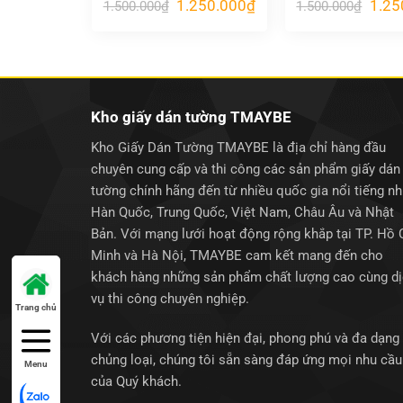
Giá
Giá
Giá
1.250.000
₫
1.25
1.500.000
₫
1.500.000
₫
gốc
hiện
gốc
là:
tại
là:
1.500.000₫.
là:
1.500
1.250.000₫.
Kho giấy dán tường TMAYBE
Kho Giấy Dán Tường TMAYBE là địa chỉ hàng đầu
chuyên cung cấp và thi công các sản phẩm giấy dán
tường chính hãng đến từ nhiều quốc gia nổi tiếng n
Hàn Quốc, Trung Quốc, Việt Nam, Châu Âu và Nhật
Bản. Với mạng lưới hoạt động rộng khắp tại TP. Hồ 
Minh và Hà Nội, TMAYBE cam kết mang đến cho
khách hàng những sản phẩm chất lượng cao cùng d
vụ thi công chuyên nghiệp.
Trang chủ
Với các phương tiện hiện đại, phong phú và đa dạng
chủng loại, chúng tôi sẵn sàng đáp ứng mọi nhu cầu
Menu
của Quý khách.