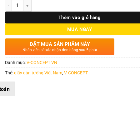
Số lượng
Thêm vào giỏ hàng
MUA NGAY
ĐẶT MUA SẢN PHẨM NÀY
Nhân viên sẽ xác nhận đơn hàng sau 5 phút
Danh mục:
V-CONCEPT VN
Thẻ:
giấy dán tường Việt Nam
,
V-CONCEPT
toán