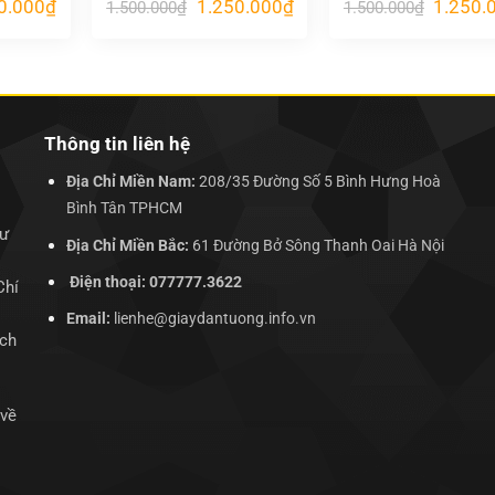
Giá
Giá
Giá
Giá
0.000
₫
1.250.000
₫
1.250.
1.500.000
₫
1.500.000
₫
hiện
gốc
hiện
gốc
tại
là:
tại
là:
.000₫.
là:
1.500.000₫.
là:
1.500.00
1.250.000₫.
1.250.000₫.
Thông tin liên hệ
Địa Chỉ Miền Nam:
208/35 Đường Số 5 Bình Hưng Hoà
Bình Tân TPHCM
hư
Địa Chỉ Miền Bắc:
61 Đường Bở Sông Thanh Oai Hà Nội
Điện thoại: 077777.3622
Chí
Email:
lienhe@giaydantuong.info.vn
ịch
 về