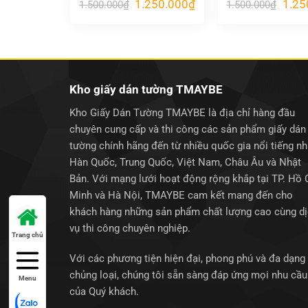
Giá
Giá
Giá
1.250.000
₫
1.25
1.500.000
₫
1.500.000
₫
gốc
hiện
gốc
là:
tại
là:
1.500.000₫.
là:
1.500
1.250.000₫.
Kho giấy dán tường TMAYBE
Kho Giấy Dán Tường TMAYBE là địa chỉ hàng đầu
chuyên cung cấp và thi công các sản phẩm giấy dán
tường chính hãng đến từ nhiều quốc gia nổi tiếng n
Hàn Quốc, Trung Quốc, Việt Nam, Châu Âu và Nhật
Bản. Với mạng lưới hoạt động rộng khắp tại TP. Hồ 
Minh và Hà Nội, TMAYBE cam kết mang đến cho
khách hàng những sản phẩm chất lượng cao cùng d
vụ thi công chuyên nghiệp.
Trang chủ
Với các phương tiện hiện đại, phong phú và đa dạng
chủng loại, chúng tôi sẵn sàng đáp ứng mọi nhu cầu
Menu
của Quý khách.