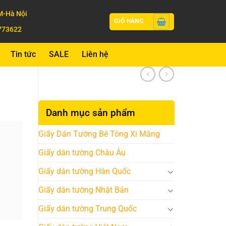
-Hà Nội
GIỎ HÀNG
773622
Tin tức
SALE
Liên hệ
Danh mục sản phẩm
Giấy Dán Tường Bê Tông Xi Măng
Giấy dán tường Châu Âu
Giấy dán tường Hàn Quốc
Giấy dán tường Nhật Bản
Giấy dán tường Trung Quốc