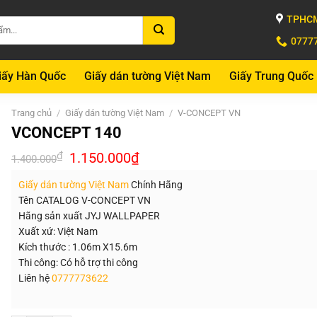
TPHCM
0777
iấy Hàn Quốc
Giấy dán tường Việt Nam
Giấy Trung Quốc
Trang chủ
/
Giấy dán tường Việt Nam
/
V-CONCEPT VN
VCONCEPT 140
Giá
Giá
₫
1.150.000
₫
1.400.000
gốc
hiện
là:
tại
Giấy dán tường Việt Nam
Chính Hãng
1.400.000₫.
là:
1.150.000₫.
Tên CATALOG V-CONCEPT VN
Hãng sản xuất JYJ WALLPAPER
Xuất xứ: Việt Nam
Kích thước : 1.06m X15.6m
Thi công: Có hỗ trợ thi công
Liên hệ
0777773622