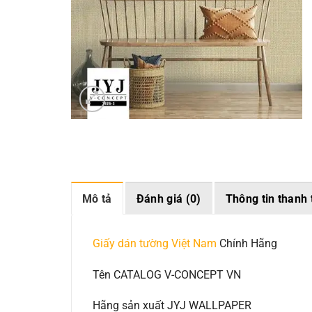
Mô tả
Đánh giá (0)
Thông tin thanh 
Giấy dán tường Việt Nam
Chính Hãng
Tên CATALOG V-CONCEPT VN
Hãng sản xuất JYJ WALLPAPER