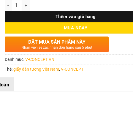
Số lượng
Thêm vào giỏ hàng
MUA NGAY
ĐẶT MUA SẢN PHẨM NÀY
Nhân viên sẽ xác nhận đơn hàng sau 5 phút
Danh mục:
V-CONCEPT VN
Thẻ:
giấy dán tường Việt Nam
,
V-CONCEPT
toán