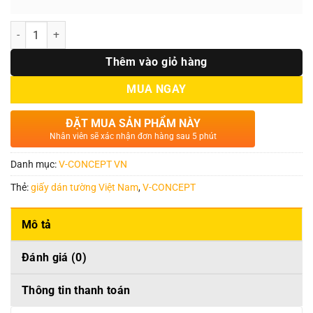
Số lượng
Thêm vào giỏ hàng
MUA NGAY
ĐẶT MUA SẢN PHẨM NÀY
Nhân viên sẽ xác nhận đơn hàng sau 5 phút
Danh mục:
V-CONCEPT VN
Thẻ:
giấy dán tường Việt Nam
,
V-CONCEPT
Mô tả
Đánh giá (0)
Thông tin thanh toán