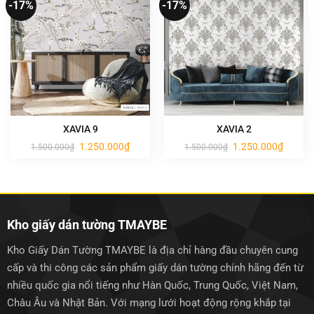
-17%
-17%
XAVIA 9
XAVIA 2
Giá
Giá
Giá
Giá
1.250.000
₫
1.250.000
₫
1.500.000
₫
1.500.000
₫
gốc
hiện
gốc
hiện
là:
tại
là:
tại
1.500.000₫.
là:
1.500.000₫.
là:
1.250.000₫.
1.250.0
Kho giấy dán tường TMAYBE
Kho Giấy Dán Tường TMAYBE là địa chỉ hàng đầu chuyên cung
cấp và thi công các sản phẩm giấy dán tường chính hãng đến từ
nhiều quốc gia nổi tiếng như Hàn Quốc, Trung Quốc, Việt Nam,
Châu Âu và Nhật Bản. Với mạng lưới hoạt động rộng khắp tại