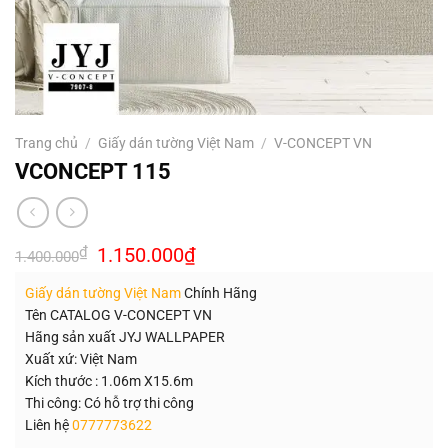
Trang chủ
/
Giấy dán tường Việt Nam
/
V-CONCEPT VN
VCONCEPT 115
Giá
Giá
₫
1.150.000
₫
1.400.000
gốc
hiện
là:
tại
Giấy dán tường Việt Nam
Chính Hãng
1.400.000₫.
là:
1.150.000₫.
Tên CATALOG V-CONCEPT VN
Hãng sản xuất JYJ WALLPAPER
Xuất xứ: Việt Nam
Kích thước : 1.06m X15.6m
Thi công: Có hỗ trợ thi công
Liên hệ
0777773622