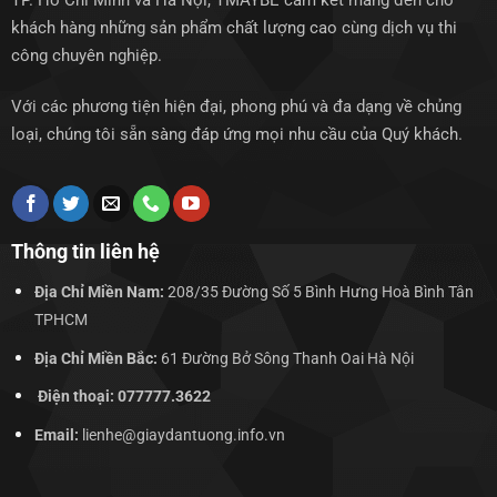
TP. Hồ Chí Minh và Hà Nội, TMAYBE cam kết mang đến cho
khách hàng những sản phẩm chất lượng cao cùng dịch vụ thi
công chuyên nghiệp.
Với các phương tiện hiện đại, phong phú và đa dạng về chủng
loại, chúng tôi sẵn sàng đáp ứng mọi nhu cầu của Quý khách.
Thông tin liên hệ
Địa Chỉ Miền Nam:
208/35 Đường Số 5 Bình Hưng Hoà Bình Tân
TPHCM
Địa Chỉ Miền Bắc:
61 Đường Bở Sông Thanh Oai Hà Nội
Điện thoại: 077777.3622
Email:
lienhe@giaydantuong.info.vn