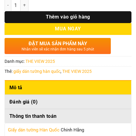
Số lượng
Thêm vào giỏ hàng
MUA NGAY
ĐẶT MUA SẢN PHẨM NÀY
Nhân viên sẽ xác nhận đơn hàng sau 5 phút
Danh mục:
THE VIEW 2025
Thẻ:
giấy dán tường hàn quốc
,
THE VIEW 2025
Mô tả
Đánh giá (0)
Thông tin thanh toán
Giấy dán tường Hàn Quốc
Chính Hãng