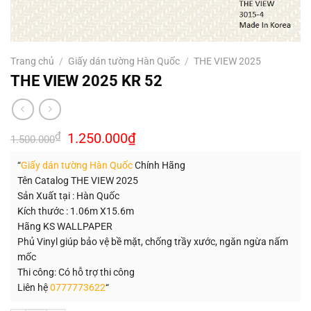
Trang chủ
/
Giấy dán tường Hàn Quốc
/
THE VIEW 2025
THE VIEW 2025 KR 52
Giá
Giá
₫
1.250.000
₫
1.500.000
gốc
hiện
là:
tại
“
Giấy dán tường Hàn Quốc
Chính Hãng
1.500.000₫.
là:
1.250.000₫.
Tên Catalog THE VIEW 2025
Sản Xuất tại : Hàn Quốc
Kích thước : 1.06m X15.6m
Hãng KS WALLPAPER
Phủ Vinyl giúp bảo vệ bề mặt, chống trầy xước, ngăn ngừa nấm
mốc
Thi công: Có hỗ trợ thi công
Liên hệ
0777773622
“