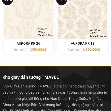
AURORA KR 26
AURORA KR 18
Giá
Giá
Giá
Giá
1.250.000
₫
1.250.000
₫
1.500.000
₫
1.500.000
₫
gốc
hiện
gốc
hiện
là:
tại
là:
tại
1.500.000₫.
là:
1.500.000₫.
là:
1.250.000₫.
1.250.0
Kho giấy dán tường TMAYBE
Kho Giấy Dán Tường TMAYBE là địa chỉ hàng đầu chuyên cung
cấp và thi công các sản phẩm giấy dán tường chính hãng đến từ
nhiều quốc gia nổi tiếng như Hàn Quốc, Trung Quốc, Việt Nam,
Châu Âu và Nhật Bản. Với mạng lưới hoạt động rộng khắp tại