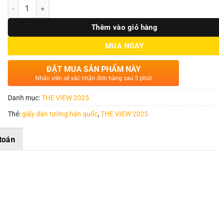
Số lượng
Thêm vào giỏ hàng
MUA NGAY
ĐẶT MUA SẢN PHẨM NÀY
Nhân viên sẽ xác nhận đơn hàng sau 5 phút
Danh mục:
THE VIEW 2025
Thẻ:
giấy dán tường hàn quốc
,
THE VIEW 2025
toán