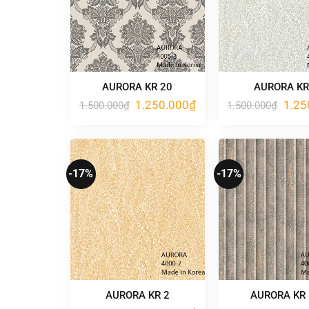
AURORA KR 20
AURORA KR
Giá
Giá
Giá
1.250.000
₫
1.25
1.500.000
₫
1.500.000
₫
gốc
hiện
gốc
là:
tại
là:
1.500.000₫.
là:
1.500
1.250.000₫.
-17%
-17%
AURORA KR 2
AURORA KR