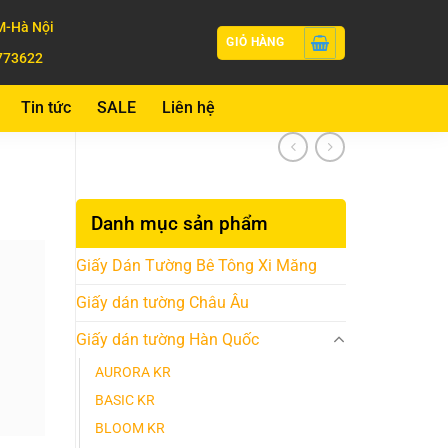
-Hà Nội
GIỎ HÀNG
773622
Tin tức
SALE
Liên hệ
Danh mục sản phẩm
Giấy Dán Tường Bê Tông Xi Măng
Giấy dán tường Châu Âu
Giấy dán tường Hàn Quốc
AURORA KR
BASIC KR
BLOOM KR