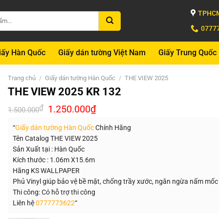
TPHCM
0777
iấy Hàn Quốc
Giấy dán tường Việt Nam
Giấy Trung Quốc
Trang chủ
/
Giấy dán tường Hàn Quốc
/
THE VIEW 2025
THE VIEW 2025 KR 132
Giá
Giá
₫
1.250.000
₫
1.500.000
gốc
hiện
là:
tại
“
Giấy dán tường Hàn Quốc
Chính Hãng
1.500.000₫.
là:
1.250.000₫.
Tên Catalog THE VIEW 2025
Sản Xuất tại : Hàn Quốc
Kích thước : 1.06m X15.6m
Hãng KS WALLPAPER
Phủ Vinyl giúp bảo vệ bề mặt, chống trầy xước, ngăn ngừa nấm mốc
Thi công: Có hỗ trợ thi công
Liên hệ
0777773622
“