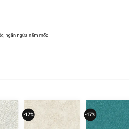
xước, ngăn ngừa nấm mốc
-17%
-17%