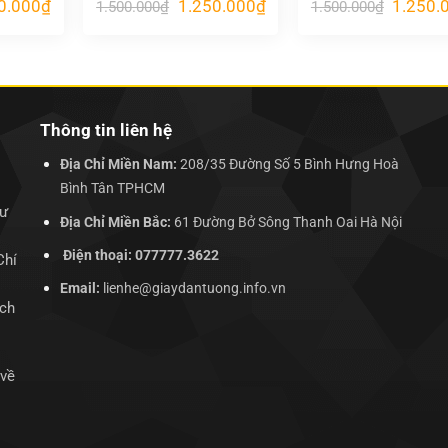
Giá
Giá
Giá
Giá
0.000
₫
1.250.000
₫
1.250.
1.500.000
₫
1.500.000
₫
hiện
gốc
hiện
gốc
tại
là:
tại
là:
.000₫.
là:
1.500.000₫.
là:
1.500.00
1.250.000₫.
1.250.000₫.
Thông tin liên hệ
Địa Chỉ Miền Nam:
208/35 Đường Số 5 Bình Hưng Hoà
Bình Tân TPHCM
hư
Địa Chỉ Miền Bắc:
61 Đường Bở Sông Thanh Oai Hà Nội
Điện thoại: 077777.3622
Chí
Email:
lienhe@giaydantuong.info.vn
ịch
 về