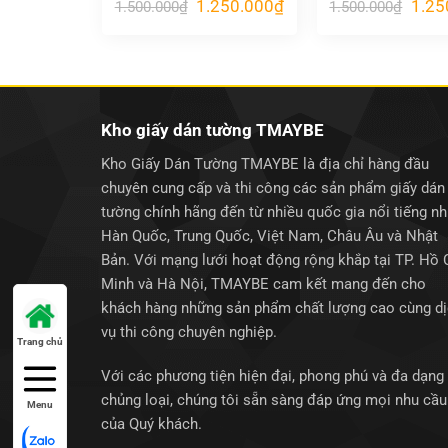
Giá
Giá
Giá
1.250.000
₫
1.25
1.500.000
₫
1.500.000
₫
gốc
hiện
gốc
là:
tại
là:
1.500.000₫.
là:
1.500
1.250.000₫.
Kho giấy dán tường TMAYBE
Kho Giấy Dán Tường TMAYBE là địa chỉ hàng đầu
chuyên cung cấp và thi công các sản phẩm giấy dán
tường chính hãng đến từ nhiều quốc gia nổi tiếng n
Hàn Quốc, Trung Quốc, Việt Nam, Châu Âu và Nhật
Bản. Với mạng lưới hoạt động rộng khắp tại TP. Hồ 
Minh và Hà Nội, TMAYBE cam kết mang đến cho
khách hàng những sản phẩm chất lượng cao cùng d
vụ thi công chuyên nghiệp.
Trang chủ
Với các phương tiện hiện đại, phong phú và đa dạng
chủng loại, chúng tôi sẵn sàng đáp ứng mọi nhu cầu
Menu
của Quý khách.