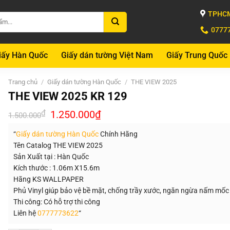
TPHCM
0777
iấy Hàn Quốc
Giấy dán tường Việt Nam
Giấy Trung Quốc
Trang chủ
/
Giấy dán tường Hàn Quốc
/
THE VIEW 2025
THE VIEW 2025 KR 129
Giá
Giá
₫
1.250.000
₫
1.500.000
gốc
hiện
là:
tại
“
Giấy dán tường Hàn Quốc
Chính Hãng
1.500.000₫.
là:
1.250.000₫.
Tên Catalog THE VIEW 2025
Sản Xuất tại : Hàn Quốc
Kích thước : 1.06m X15.6m
Hãng KS WALLPAPER
Phủ Vinyl giúp bảo vệ bề mặt, chống trầy xước, ngăn ngừa nấm mốc
Thi công: Có hỗ trợ thi công
Liên hệ
0777773622
“