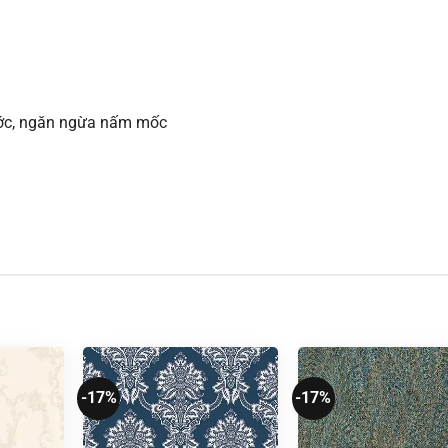
xước, ngăn ngừa nấm mốc
-17%
-17%