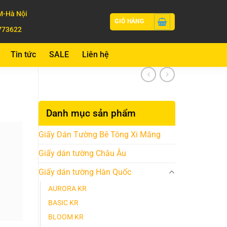
-Hà Nội
GIỎ HÀNG
773622
Tin tức
SALE
Liên hệ
Danh mục sản phẩm
Giấy Dán Tường Bê Tông Xi Măng
Giấy dán tường Châu Âu
Giấy dán tường Hàn Quốc
AURORA KR
BASIC KR
BLOOM KR