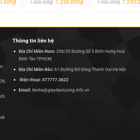
Giá
Giá
Giá
Giá
0.000
₫
1.250.000
₫
1.250.
1.500.000
₫
1.500.000
₫
hiện
gốc
hiện
gốc
tại
là:
tại
là:
.000₫.
là:
1.500.000₫.
là:
1.500.00
1.250.000₫.
1.250.000₫.
Thông tin liên hệ
Địa Chỉ Miền Nam:
208/35 Đường Số 5 Bình Hưng Hoà
Bình Tân TPHCM
hư
Địa Chỉ Miền Bắc:
61 Đường Bở Sông Thanh Oai Hà Nội
Điện thoại: 077777.3622
Chí
Email:
lienhe@giaydantuong.info.vn
ịch
 về