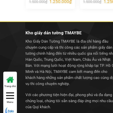
Giá
Giá
Giá
1.250.000
₫
1.25
1.500.000
₫
1.500.000
₫
gốc
hiện
gốc
là:
tại
là:
1.500.000₫.
là:
1.500
1.250.000₫.
Kho giấy dán tường TMAYBE
Kho Giấy Dán Tường TMAYBE là địa chỉ hàng đầu
chuyên cung cấp và thi công các sản phẩm giấy dán
tường chính hãng đến từ nhiều quốc gia nổi tiếng n
Hàn Quốc, Trung Quốc, Việt Nam, Châu Âu và Nhật
Bản. Với mạng lưới hoạt động rộng khắp tại TP. Hồ 
Minh và Hà Nội, TMAYBE cam kết mang đến cho
khách hàng những sản phẩm chất lượng cao cùng d
vụ thi công chuyên nghiệp.
Trang chủ
Với các phương tiện hiện đại, phong phú và đa dạng
chủng loại, chúng tôi sẵn sàng đáp ứng mọi nhu cầu
Menu
của Quý khách.