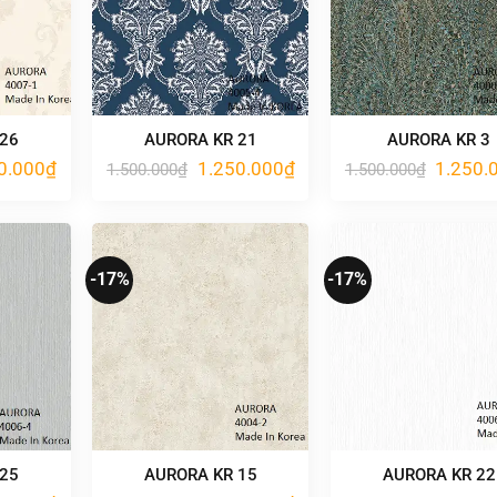
 26
AURORA KR 21
AURORA KR 3
Giá
Giá
Giá
Giá
0.000
₫
1.250.000
₫
1.250.
1.500.000
₫
1.500.000
₫
hiện
gốc
hiện
gốc
tại
là:
tại
là:
.000₫.
là:
1.500.000₫.
là:
1.500.00
1.250.000₫.
1.250.000₫.
-17%
-17%
 25
AURORA KR 15
AURORA KR 22