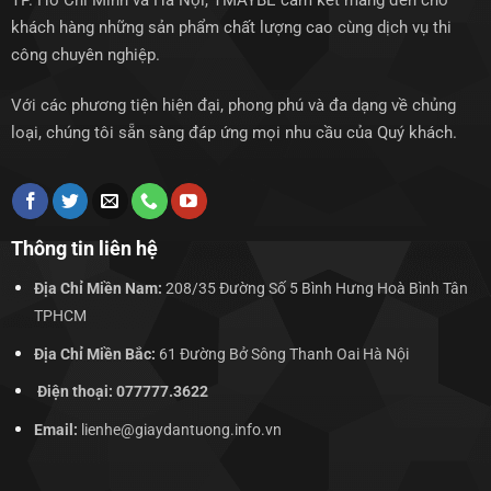
TP. Hồ Chí Minh và Hà Nội, TMAYBE cam kết mang đến cho
khách hàng những sản phẩm chất lượng cao cùng dịch vụ thi
công chuyên nghiệp.
Với các phương tiện hiện đại, phong phú và đa dạng về chủng
loại, chúng tôi sẵn sàng đáp ứng mọi nhu cầu của Quý khách.
Thông tin liên hệ
Địa Chỉ Miền Nam:
208/35 Đường Số 5 Bình Hưng Hoà Bình Tân
TPHCM
Địa Chỉ Miền Bắc:
61 Đường Bở Sông Thanh Oai Hà Nội
Điện thoại: 077777.3622
Email:
lienhe@giaydantuong.info.vn