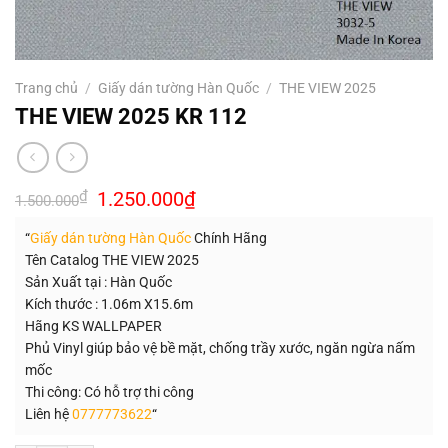
Trang chủ
/
Giấy dán tường Hàn Quốc
/
THE VIEW 2025
THE VIEW 2025 KR 112
Giá
Giá
₫
1.250.000
₫
1.500.000
gốc
hiện
là:
tại
“
Giấy dán tường Hàn Quốc
Chính Hãng
1.500.000₫.
là:
1.250.000₫.
Tên Catalog THE VIEW 2025
Sản Xuất tại : Hàn Quốc
Kích thước : 1.06m X15.6m
Hãng KS WALLPAPER
Phủ Vinyl giúp bảo vệ bề mặt, chống trầy xước, ngăn ngừa nấm
mốc
Thi công: Có hỗ trợ thi công
Liên hệ
0777773622
“