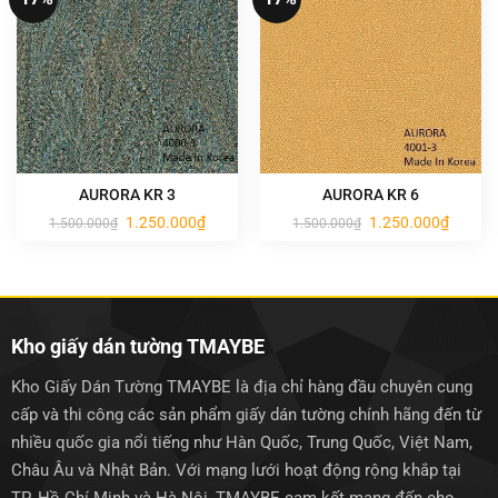
AURORA KR 3
AURORA KR 6
Giá
Giá
Giá
Giá
1.250.000
₫
1.250.000
₫
1.500.000
₫
1.500.000
₫
gốc
hiện
gốc
hiện
là:
tại
là:
tại
1.500.000₫.
là:
1.500.000₫.
là:
1.250.000₫.
1.250.0
Kho giấy dán tường TMAYBE
Kho Giấy Dán Tường TMAYBE là địa chỉ hàng đầu chuyên cung
cấp và thi công các sản phẩm giấy dán tường chính hãng đến từ
nhiều quốc gia nổi tiếng như Hàn Quốc, Trung Quốc, Việt Nam,
Châu Âu và Nhật Bản. Với mạng lưới hoạt động rộng khắp tại