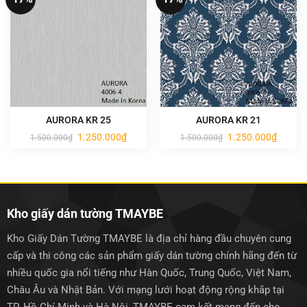
AURORA KR 25
AURORA KR 21
Giá
Giá
Giá
Giá
1.250.000
₫
1.250.000
₫
1.500.000
₫
1.500.000
₫
gốc
hiện
gốc
hiện
là:
tại
là:
tại
1.500.000₫.
là:
1.500.000₫.
là:
1.250.000₫.
1.250.0
Kho giấy dán tường TMAYBE
Kho Giấy Dán Tường TMAYBE là địa chỉ hàng đầu chuyên cung
cấp và thi công các sản phẩm giấy dán tường chính hãng đến từ
nhiều quốc gia nổi tiếng như Hàn Quốc, Trung Quốc, Việt Nam,
Châu Âu và Nhật Bản. Với mạng lưới hoạt động rộng khắp tại