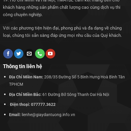
TP. Hồ Chí Minh và Hà Nội, TMAYBE cam kết mang đến cho
khách hàng những sản phẩm chất lượng cao cùng dịch vụ thi
công chuyên nghiệp.
Với các phương tiện hiện đại, phong phú và đa dạng về chủng
loại, chúng tôi sẵn sàng đáp ứng mọi nhu cầu của Quý khách.
Thông tin liên hệ
Địa Chỉ Miền Nam:
208/35 Đường Số 5 Bình Hưng Hoà Bình Tân
TPHCM
Địa Chỉ Miền Bắc:
61 Đường Bở Sông Thanh Oai Hà Nội
Điện thoại: 077777.3622
Email:
lienhe@giaydantuong.info.vn