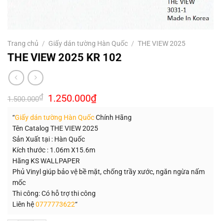
Trang chủ
/
Giấy dán tường Hàn Quốc
/
THE VIEW 2025
THE VIEW 2025 KR 102
Giá
Giá
₫
1.250.000
₫
1.500.000
gốc
hiện
là:
tại
“
Giấy dán tường Hàn Quốc
Chính Hãng
1.500.000₫.
là:
1.250.000₫.
Tên Catalog THE VIEW 2025
Sản Xuất tại : Hàn Quốc
Kích thước : 1.06m X15.6m
Hãng KS WALLPAPER
Phủ Vinyl giúp bảo vệ bề mặt, chống trầy xước, ngăn ngừa nấm
mốc
Thi công: Có hỗ trợ thi công
Liên hệ
0777773622
“