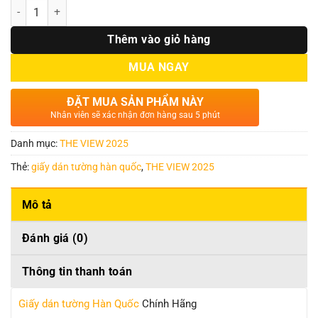
Số lượng
Thêm vào giỏ hàng
MUA NGAY
ĐẶT MUA SẢN PHẨM NÀY
Nhân viên sẽ xác nhận đơn hàng sau 5 phút
Danh mục:
THE VIEW 2025
Thẻ:
giấy dán tường hàn quốc
,
THE VIEW 2025
Mô tả
Đánh giá (0)
Thông tin thanh toán
Giấy dán tường Hàn Quốc
Chính Hãng