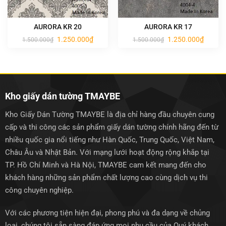
AURORA KR 20
AURORA KR 17
Giá
Giá
Giá
Giá
1.250.000
₫
1.250.000
₫
1.500.000
₫
1.500.000
₫
gốc
hiện
gốc
hiện
là:
tại
là:
tại
1.500.000₫.
là:
1.500.000₫.
là:
1.250.000₫.
1.250.0
Kho giấy dán tường TMAYBE
Kho Giấy Dán Tường TMAYBE là địa chỉ hàng đầu chuyên cung
cấp và thi công các sản phẩm giấy dán tường chính hãng đến từ
nhiều quốc gia nổi tiếng như Hàn Quốc, Trung Quốc, Việt Nam,
Châu Âu và Nhật Bản. Với mạng lưới hoạt động rộng khắp tại
TP. Hồ Chí Minh và Hà Nội, TMAYBE cam kết mang đến cho
khách hàng những sản phẩm chất lượng cao cùng dịch vụ thi
công chuyên nghiệp.
Với các phương tiện hiện đại, phong phú và đa dạng về chủng
loại, chúng tôi sẵn sàng đáp ứng mọi nhu cầu của Quý khách.