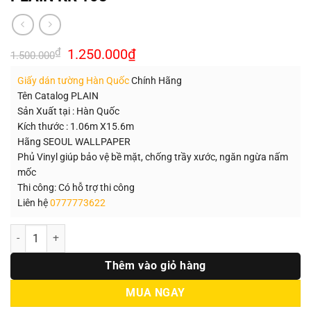
Giá
Giá
₫
1.250.000
₫
1.500.000
gốc
hiện
là:
tại
Giấy dán tường Hàn Quốc
Chính Hãng
1.500.000₫.
là:
1.250.000₫.
Tên Catalog PLAIN
Sản Xuất tại : Hàn Quốc
Kích thước : 1.06m X15.6m
Hãng SEOUL WALLPAPER
Phủ Vinyl giúp bảo vệ bề mặt, chống trầy xước, ngăn ngừa nấm
mốc
Thi công: Có hỗ trợ thi công
Liên hệ
0777773622
Số lượng
Thêm vào giỏ hàng
MUA NGAY