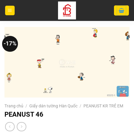
Bỏ
qua
nội
dung
-17%
Trang chủ
/
Giấy dán tường Hàn Quốc
/
PEANUST KR TRẺ EM
PEANUST 46