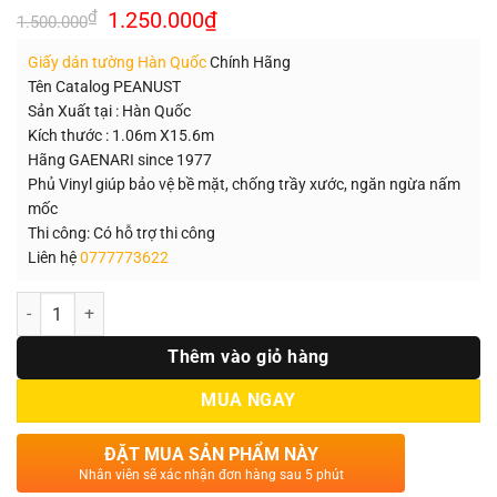
Giá
Giá
₫
1.250.000
₫
1.500.000
gốc
hiện
là:
tại
Giấy dán tường Hàn Quốc
Chính Hãng
1.500.000₫.
là:
1.250.000₫.
Tên Catalog PEANUST
Sản Xuất tại : Hàn Quốc
Kích thước : 1.06m X15.6m
Hãng GAENARI since 1977
Phủ Vinyl giúp bảo vệ bề mặt, chống trầy xước, ngăn ngừa nấm
mốc
Thi công: Có hỗ trợ thi công
Liên hệ
0777773622
Số lượng
Thêm vào giỏ hàng
MUA NGAY
ĐẶT MUA SẢN PHẨM NÀY
Nhân viên sẽ xác nhận đơn hàng sau 5 phút