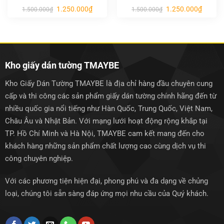
Giá
Giá
Giá
Giá
1.250.000
₫
1.250.000
₫
1.500.000
₫
1.500.000
₫
gốc
hiện
gốc
hiện
là:
tại
là:
tại
1.500.000₫.
là:
1.500.000₫.
là:
1.250.000₫.
1.250.0
Kho giấy dán tường TMAYBE
Kho Giấy Dán Tường TMAYBE là địa chỉ hàng đầu chuyên cung
cấp và thi công các sản phẩm giấy dán tường chính hãng đến từ
nhiều quốc gia nổi tiếng như Hàn Quốc, Trung Quốc, Việt Nam,
Châu Âu và Nhật Bản. Với mạng lưới hoạt động rộng khắp tại
TP. Hồ Chí Minh và Hà Nội, TMAYBE cam kết mang đến cho
khách hàng những sản phẩm chất lượng cao cùng dịch vụ thi
công chuyên nghiệp.
Với các phương tiện hiện đại, phong phú và đa dạng về chủng
loại, chúng tôi sẵn sàng đáp ứng mọi nhu cầu của Quý khách.