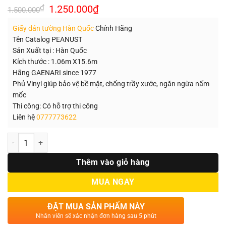
Giá
Giá
₫
1.250.000
₫
1.500.000
gốc
hiện
là:
tại
Giấy dán tường Hàn Quốc
Chính Hãng
1.500.000₫.
là:
1.250.000₫.
Tên Catalog PEANUST
Sản Xuất tại : Hàn Quốc
Kích thước : 1.06m X15.6m
Hãng GAENARI since 1977
Phủ Vinyl giúp bảo vệ bề mặt, chống trầy xước, ngăn ngừa nấm
mốc
Thi công: Có hỗ trợ thi công
Liên hệ
0777773622
Số lượng
Thêm vào giỏ hàng
MUA NGAY
ĐẶT MUA SẢN PHẨM NÀY
Nhân viên sẽ xác nhận đơn hàng sau 5 phút