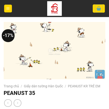
Bỏ
qua
nội
dung
-17%
Trang chủ
/
Giấy dán tường Hàn Quốc
/
PEANUST KR TRẺ EM
PEANUST 35