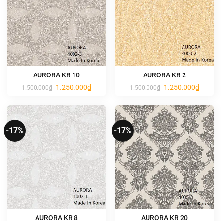
AURORA KR 10
AURORA KR 2
Giá
Giá
Giá
Giá
1.250.000
₫
1.250.000
₫
1.500.000
₫
1.500.000
₫
gốc
hiện
gốc
hiện
là:
tại
là:
tại
1.500.000₫.
là:
1.500.000₫.
là:
1.250.000₫.
1.250.0
-17%
-17%
AURORA KR 8
AURORA KR 20