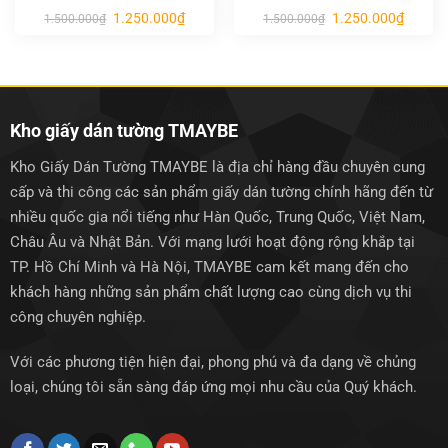
Giá
Giá
Giá
Giá
1.250.000
₫
1.250.000
₫
1.500.000
₫
1.500.000
₫
gốc
hiện
gốc
hiện
là:
tại
là:
tại
1.500.000₫.
là:
1.500.000₫.
là:
1.250.000₫.
1.250.0
Kho giấy dán tường TMAYBE
Kho Giấy Dán Tường TMAYBE là địa chỉ hàng đầu chuyên cung
cấp và thi công các sản phẩm giấy dán tường chính hãng đến từ
nhiều quốc gia nổi tiếng như Hàn Quốc, Trung Quốc, Việt Nam,
Châu Âu và Nhật Bản. Với mạng lưới hoạt động rộng khắp tại
TP. Hồ Chí Minh và Hà Nội, TMAYBE cam kết mang đến cho
khách hàng những sản phẩm chất lượng cao cùng dịch vụ thi
công chuyên nghiệp.
Với các phương tiện hiện đại, phong phú và đa dạng về chủng
loại, chúng tôi sẵn sàng đáp ứng mọi nhu cầu của Quý khách.