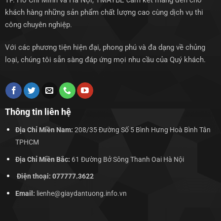
TP. Hồ Chí Minh và Hà Nội, TMAYBE cam kết mang đến cho
khách hàng những sản phẩm chất lượng cao cùng dịch vụ thi
công chuyên nghiệp.
Với các phương tiện hiện đại, phong phú và đa dạng về chủng
loại, chúng tôi sẵn sàng đáp ứng mọi nhu cầu của Quý khách.
Thông tin liên hệ
Địa Chỉ Miền Nam:
208/35 Đường Số 5 Bình Hưng Hoà Bình Tân
TPHCM
Địa Chỉ Miền Bắc:
61 Đường Bở Sông Thanh Oai Hà Nội
Điện thoại: 077777.3622
Email:
lienhe@giaydantuong.info.vn