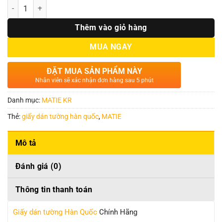
Số lượng
Thêm vào giỏ hàng
MUA NGAY
ĐẶT MUA SẢN PHẨM NÀY
Nhân viên sẽ xác nhận đơn hàng sau 5 phút
Danh mục:
MATIE KR
Thẻ:
giấy dán tường hàn quốc
,
MATIE
Mô tả
Đánh giá (0)
Thông tin thanh toán
Giấy dán tường Hàn Quốc
Chính Hãng