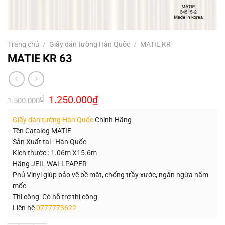
Trang chủ
/
Giấy dán tường Hàn Quốc
/
MATIE KR
MATIE KR 63
Giá
Giá
₫
1.250.000
₫
1.500.000
gốc
hiện
là:
tại
Giấy dán tường Hàn Quốc
Chính Hãng
1.500.000₫.
là:
1.250.000₫.
Tên Catalog MATIE
Sản Xuất tại : Hàn Quốc
Kích thước : 1.06m X15.6m
Hãng JEIL WALLPAPER
Phủ Vinyl giúp bảo vệ bề mặt, chống trầy xước, ngăn ngừa nấm
mốc
Thi công: Có hỗ trợ thi công
Liên hệ
0777773622