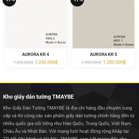
AURORA KR 4
AURORA KR 5
Giá
Giá
Giá
Giá
1.250.000
₫
1.250.000
₫
1.500.000
₫
1.500.000
₫
gốc
hiện
gốc
hiện
là:
tại
là:
tại
1.500.000₫.
là:
1.500.000₫.
là:
1.250.000₫.
1.250.0
Kho giấy dán tường TMAYBE
Kho Giấy Dán Tường TMAYBE là địa chỉ hàng đầu chuyên cung
cấp và thi công các sản phẩm giấy dán tường chính hãng đến từ
nhiều quốc gia nổi tiếng như Hàn Quốc, Trung Quốc, Việt Nam,
Châu Âu và Nhật Bản. Với mạng lưới hoạt động rộng khắp tại