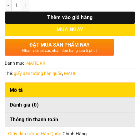
Số lượng
Thêm vào giỏ hàng
MUA NGAY
ĐẶT MUA SẢN PHẨM NÀY
Nhân viên sẽ xác nhận đơn hàng sau 5 phút
Danh mục:
MATIE KR
Thẻ:
giấy dán tường hàn quốc
,
MATIE
Mô tả
Đánh giá (0)
Thông tin thanh toán
Giấy dán tường Hàn Quốc
Chính Hãng