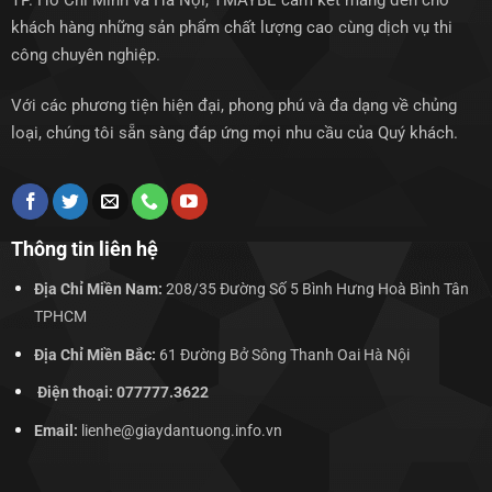
TP. Hồ Chí Minh và Hà Nội, TMAYBE cam kết mang đến cho
khách hàng những sản phẩm chất lượng cao cùng dịch vụ thi
công chuyên nghiệp.
Với các phương tiện hiện đại, phong phú và đa dạng về chủng
loại, chúng tôi sẵn sàng đáp ứng mọi nhu cầu của Quý khách.
Thông tin liên hệ
Địa Chỉ Miền Nam:
208/35 Đường Số 5 Bình Hưng Hoà Bình Tân
TPHCM
Địa Chỉ Miền Bắc:
61 Đường Bở Sông Thanh Oai Hà Nội
Điện thoại: 077777.3622
Email:
lienhe@giaydantuong.info.vn