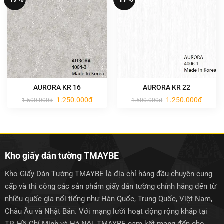
AURORA KR 16
AURORA KR 22
Giá
Giá
Giá
Giá
1.250.000
₫
1.250.000
₫
1.500.000
₫
1.500.000
₫
gốc
hiện
gốc
hiện
là:
tại
là:
tại
1.500.000₫.
là:
1.500.000₫.
là:
1.250.000₫.
1.250.0
Kho giấy dán tường TMAYBE
Kho Giấy Dán Tường TMAYBE là địa chỉ hàng đầu chuyên cung
cấp và thi công các sản phẩm giấy dán tường chính hãng đến từ
nhiều quốc gia nổi tiếng như Hàn Quốc, Trung Quốc, Việt Nam,
Châu Âu và Nhật Bản. Với mạng lưới hoạt động rộng khắp tại