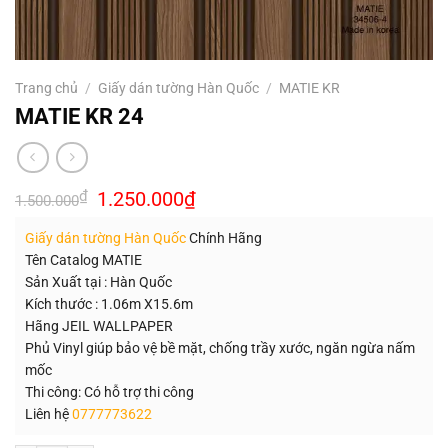
Trang chủ
/
Giấy dán tường Hàn Quốc
/
MATIE KR
MATIE KR 24
Giá
Giá
₫
1.250.000
₫
1.500.000
gốc
hiện
là:
tại
Giấy dán tường Hàn Quốc
Chính Hãng
1.500.000₫.
là:
1.250.000₫.
Tên Catalog MATIE
Sản Xuất tại : Hàn Quốc
Kích thước : 1.06m X15.6m
Hãng JEIL WALLPAPER
Phủ Vinyl giúp bảo vệ bề mặt, chống trầy xước, ngăn ngừa nấm
mốc
Thi công: Có hỗ trợ thi công
Liên hệ
0777773622