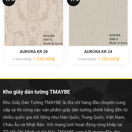
AURORA KR 28
AURORA KR 24
Giá
Giá
Giá
Giá
1.250.000
₫
1.250.000
₫
1.500.000
₫
1.500.000
₫
gốc
hiện
gốc
hiện
là:
tại
là:
tại
1.500.000₫.
là:
1.500.000₫.
là:
1.250.000₫.
1.250.0
Kho giấy dán tường TMAYBE
Kho Giấy Dán Tường TMAYBE là địa chỉ hàng đầu chuyên cung
cấp và thi công các sản phẩm giấy dán tường chính hãng đến từ
nhiều quốc gia nổi tiếng như Hàn Quốc, Trung Quốc, Việt Nam,
Châu Âu và Nhật Bản. Với mạng lưới hoạt động rộng khắp tại