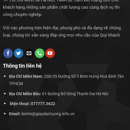
TP. Hồ Chí Minh và Hà Nội, TMAYBE cam kết mang đến cho
khách hàng những sản phẩm chất lượng cao cùng dịch vụ thi
công chuyên nghiệp.
Với các phương tiện hiện đại, phong phú và đa dạng về chủng
loại, chúng tôi sẵn sàng đáp ứng mọi nhu cầu của Quý khách.
Thông tin liên hệ
Địa Chỉ Miền Nam:
208/35 Đường Số 5 Bình Hưng Hoà Bình Tân
TPHCM
Địa Chỉ Miền Bắc:
61 Đường Bở Sông Thanh Oai Hà Nội
Điện thoại: 077777.3622
Email:
lienhe@giaydantuong.info.vn