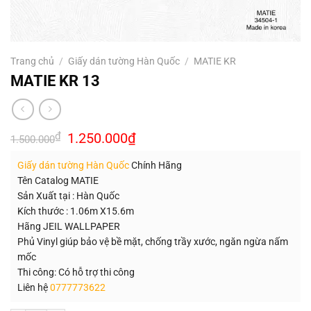
Trang chủ
/
Giấy dán tường Hàn Quốc
/
MATIE KR
MATIE KR 13
Giá
Giá
₫
1.250.000
₫
1.500.000
gốc
hiện
là:
tại
Giấy dán tường Hàn Quốc
Chính Hãng
1.500.000₫.
là:
1.250.000₫.
Tên Catalog MATIE
Sản Xuất tại : Hàn Quốc
Kích thước : 1.06m X15.6m
Hãng JEIL WALLPAPER
Phủ Vinyl giúp bảo vệ bề mặt, chống trầy xước, ngăn ngừa nấm
mốc
Thi công: Có hỗ trợ thi công
Liên hệ
0777773622