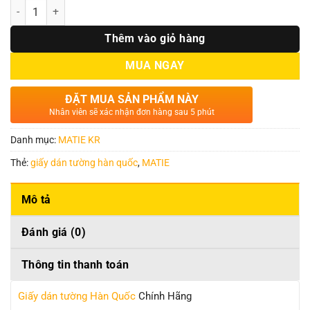
Số lượng
Thêm vào giỏ hàng
MUA NGAY
ĐẶT MUA SẢN PHẨM NÀY
Nhân viên sẽ xác nhận đơn hàng sau 5 phút
Danh mục:
MATIE KR
Thẻ:
giấy dán tường hàn quốc
,
MATIE
Mô tả
Đánh giá (0)
Thông tin thanh toán
Giấy dán tường Hàn Quốc
Chính Hãng