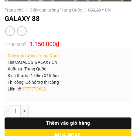
Trang chủ
/
Giấy dán tường Trung Quốc
/
GALAXY CN
GALAXY 88
Giá
Giá
₫
1.150.000
₫
1.400.000
gốc
hiện
là:
tại
Giấy dán tường Trung Quốc
1.400.000₫.
là:
1.150.000₫.
Tên CATALOG GALAXY CN
Xuất xứ: Trung Quốc
Kích thước : 1.06m X15.6m
Thi công: Có hỗ trợ thi công
Liên hệ
0777773622
Số lượng
Thêm vào giỏ hàng
MUA NGAY