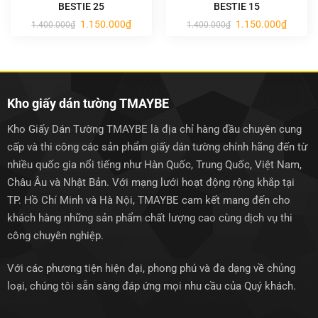
BESTIE 25
BESTIE 15
Giá
Giá
Giá
Giá
1.150.000
₫
1.150.000
₫
1.400.000
₫
1.400.000
₫
gốc
hiện
gốc
hiện
là:
tại
là:
tại
1.400.000₫.
là:
1.400.000₫.
là:
1.150.000₫.
1.150.0
Kho giấy dán tường TMAYBE
Kho Giấy Dán Tường TMAYBE là địa chỉ hàng đầu chuyên cung
cấp và thi công các sản phẩm giấy dán tường chính hãng đến từ
nhiều quốc gia nổi tiếng như Hàn Quốc, Trung Quốc, Việt Nam,
Châu Âu và Nhật Bản. Với mạng lưới hoạt động rộng khắp tại
TP. Hồ Chí Minh và Hà Nội, TMAYBE cam kết mang đến cho
khách hàng những sản phẩm chất lượng cao cùng dịch vụ thi
công chuyên nghiệp.
Với các phương tiện hiện đại, phong phú và đa dạng về chủng
loại, chúng tôi sẵn sàng đáp ứng mọi nhu cầu của Quý khách.