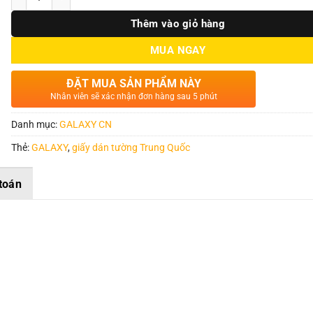
Thêm vào giỏ hàng
MUA NGAY
ĐẶT MUA SẢN PHẨM NÀY
Nhân viên sẽ xác nhận đơn hàng sau 5 phút
Danh mục:
GALAXY CN
Thẻ:
GALAXY
,
giấy dán tường Trung Quốc
toán