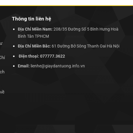
Thông tin liên hệ
Địa Chỉ Miền Nam:
208/35 Đường Số 5 Bình Hưng Hoà
Bình Tân TPHCM
hư
Địa Chỉ Miền Bắc:
61 Đường Bở Sông Thanh Oai Hà Nội
Điện thoại: 077777.3622
Chí
Email:
lienhe@giaydantuong.info.vn
ịch
 về