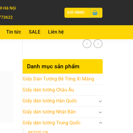
-Hà Nội
GIỎ HÀNG
773622
Tin tức
SALE
Liên hệ
Danh mục sản phẩm
Giấy Dán Tường Bê Tông Xi Măng
Giấy dán tường Châu Âu
Giấy dán tường Hàn Quốc
Giấy dán tường Nhật Bản
Giấy dán tường Trung Quốc
BESTIE CN