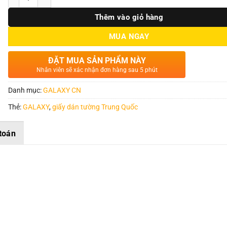
Thêm vào giỏ hàng
MUA NGAY
ĐẶT MUA SẢN PHẨM NÀY
Nhân viên sẽ xác nhận đơn hàng sau 5 phút
Danh mục:
GALAXY CN
Thẻ:
GALAXY
,
giấy dán tường Trung Quốc
toán