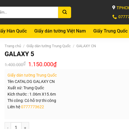
TPHCM
0777
iấy Hàn Quốc
Giấy dán tường Việt Nam
Giấy Trung Quốc
Trang chủ
/
Giấy dán tường Trung Quốc
/
GALAXY CN
GALAXY 5
Giá
Giá
₫
1.150.000
₫
1.400.000
gốc
hiện
là:
tại
Giấy dán tường Trung Quốc
1.400.000₫.
là:
1.150.000₫.
Tên CATALOG GALAXY CN
Xuất xứ: Trung Quốc
Kích thước : 1.06m X15.6m
Thi công: Có hỗ trợ thi công
Liên hệ
0777773622
Số lượng