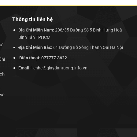
Thông tin liên hệ
Địa Chỉ Miền Nam:
208/35 Đường Số 5 Bình Hưng Hoà
Bình Tân TPHCM
hư
Địa Chỉ Miền Bắc:
61 Đường Bở Sông Thanh Oai Hà Nội
Điện thoại: 077777.3622
Chí
Email:
lienhe@giaydantuong.info.vn
ịch
 về