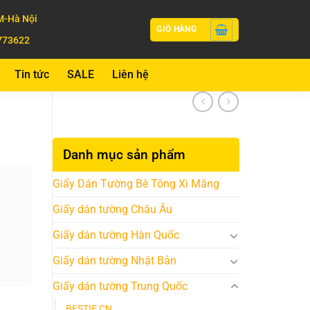
-Hà Nội
GIỎ HÀNG
773622
Tin tức
SALE
Liên hệ
Danh mục sản phẩm
Giấy Dán Tường Bê Tông Xi Măng
Giấy dán tường Châu Âu
Giấy dán tường Hàn Quốc
Giấy dán tường Nhật Bản
Giấy dán tường Trung Quốc
BESTIE CN