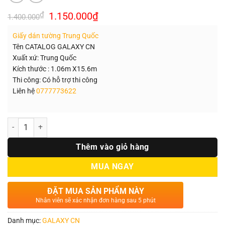
Giá
Giá
₫
1.150.000
₫
1.400.000
gốc
hiện
là:
tại
Giấy dán tường Trung Quốc
1.400.000₫.
là:
1.150.000₫.
Tên CATALOG GALAXY CN
Xuất xứ: Trung Quốc
Kích thước : 1.06m X15.6m
Thi công: Có hỗ trợ thi công
Liên hệ
0777773622
Số lượng
Thêm vào giỏ hàng
MUA NGAY
ĐẶT MUA SẢN PHẨM NÀY
Nhân viên sẽ xác nhận đơn hàng sau 5 phút
Danh mục:
GALAXY CN