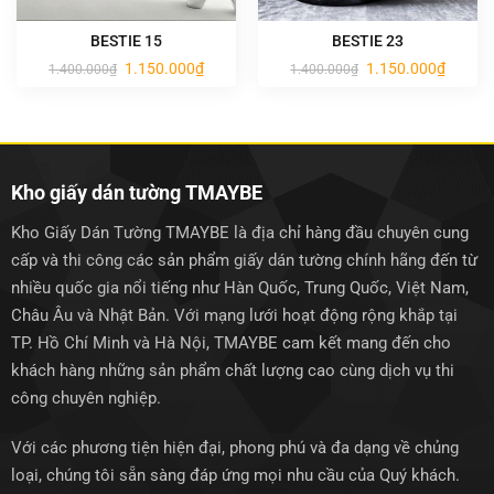
BESTIE 15
BESTIE 23
Giá
Giá
Giá
Giá
1.150.000
₫
1.150.000
₫
1.400.000
₫
1.400.000
₫
gốc
hiện
gốc
hiện
là:
tại
là:
tại
1.400.000₫.
là:
1.400.000₫.
là:
1.150.000₫.
1.150.0
Kho giấy dán tường TMAYBE
Kho Giấy Dán Tường TMAYBE là địa chỉ hàng đầu chuyên cung
cấp và thi công các sản phẩm giấy dán tường chính hãng đến từ
nhiều quốc gia nổi tiếng như Hàn Quốc, Trung Quốc, Việt Nam,
Châu Âu và Nhật Bản. Với mạng lưới hoạt động rộng khắp tại
TP. Hồ Chí Minh và Hà Nội, TMAYBE cam kết mang đến cho
khách hàng những sản phẩm chất lượng cao cùng dịch vụ thi
công chuyên nghiệp.
Với các phương tiện hiện đại, phong phú và đa dạng về chủng
loại, chúng tôi sẵn sàng đáp ứng mọi nhu cầu của Quý khách.