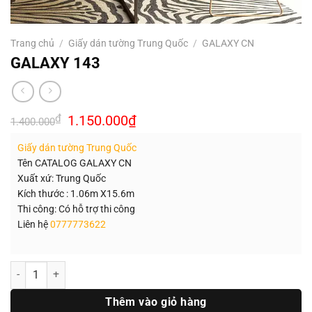
Trang chủ
/
Giấy dán tường Trung Quốc
/
GALAXY CN
GALAXY 143
Giá
Giá
₫
1.150.000
₫
1.400.000
gốc
hiện
là:
tại
Giấy dán tường Trung Quốc
1.400.000₫.
là:
1.150.000₫.
Tên CATALOG GALAXY CN
Xuất xứ: Trung Quốc
Kích thước : 1.06m X15.6m
Thi công: Có hỗ trợ thi công
Liên hệ
0777773622
Số lượng
Thêm vào giỏ hàng