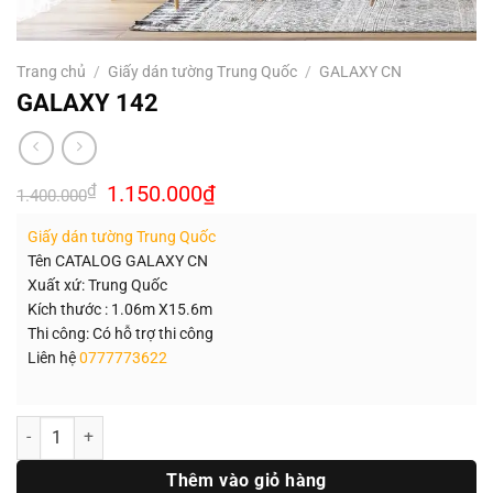
Trang chủ
/
Giấy dán tường Trung Quốc
/
GALAXY CN
GALAXY 142
Giá
Giá
₫
1.150.000
₫
1.400.000
gốc
hiện
là:
tại
Giấy dán tường Trung Quốc
1.400.000₫.
là:
1.150.000₫.
Tên CATALOG GALAXY CN
Xuất xứ: Trung Quốc
Kích thước : 1.06m X15.6m
Thi công: Có hỗ trợ thi công
Liên hệ
0777773622
Số lượng
Thêm vào giỏ hàng