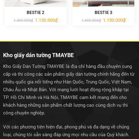
BESTIE 2
BESTIE 3
Giá
Giá
Giá
Giá
1.150.000
₫
1.150.000
₫
1.400.000
₫
1.400.000
₫
gốc
hiện
gốc
hiện
là:
tại
là:
tại
1.400.000₫.
là:
1.400.000₫.
là:
1.150.000₫.
1.150.0
Kho giấy dán tường TMAYBE
Kho Giấy Dán Tường TMAYBE là địa chỉ hàng đầu chuyên cung
cấp và thi công các sản phẩm giấy dán tường chính hãng đến từ
nhiều quốc gia nổi tiếng như Hàn Quốc, Trung Quốc, Việt Nam,
Châu Âu và Nhật Bản. Với mạng lưới hoạt động rộng khắp tại
TP. Hồ Chí Minh và Hà Nội, TMAYBE cam kết mang đến cho
khách hàng những sản phẩm chất lượng cao cùng dịch vụ thi
công chuyên nghiệp.
Với các phương tiện hiện đại, phong phú và đa dạng về chủng
loại, chúng tôi sẵn sàng đáp ứng mọi nhu cầu của Quý khách.