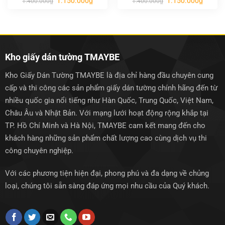
1.150.000
₫
1.150.000
₫
1.400.000
₫
1.400.000
₫
gốc
hiện
gốc
hiện
là:
tại
là:
tại
1.400.000₫.
là:
1.400.000₫.
là:
1.150.000₫.
1.150.0
Kho giấy dán tường TMAYBE
Kho Giấy Dán Tường TMAYBE là địa chỉ hàng đầu chuyên cung
cấp và thi công các sản phẩm giấy dán tường chính hãng đến từ
nhiều quốc gia nổi tiếng như Hàn Quốc, Trung Quốc, Việt Nam,
Châu Âu và Nhật Bản. Với mạng lưới hoạt động rộng khắp tại
TP. Hồ Chí Minh và Hà Nội, TMAYBE cam kết mang đến cho
khách hàng những sản phẩm chất lượng cao cùng dịch vụ thi
công chuyên nghiệp.
Với các phương tiện hiện đại, phong phú và đa dạng về chủng
loại, chúng tôi sẵn sàng đáp ứng mọi nhu cầu của Quý khách.