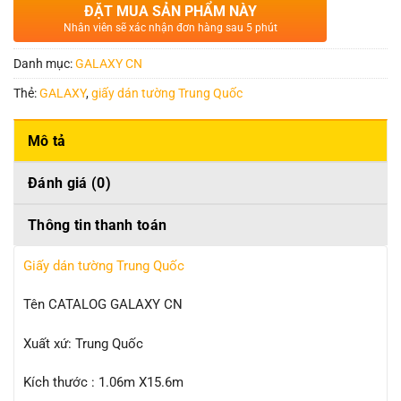
ĐẶT MUA SẢN PHẨM NÀY
Nhân viên sẽ xác nhận đơn hàng sau 5 phút
Danh mục:
GALAXY CN
Thẻ:
GALAXY
,
giấy dán tường Trung Quốc
Mô tả
Đánh giá (0)
Thông tin thanh toán
Giấy dán tường Trung Quốc
Tên CATALOG GALAXY CN
Xuất xứ: Trung Quốc
Kích thước : 1.06m X15.6m