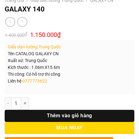
Trang chủ
/
Giấy dán tường Trung Quốc
/
GALAXY CN
GALAXY 140
Giá
Giá
₫
1.150.000
₫
1.400.000
gốc
hiện
là:
tại
Giấy dán tường Trung Quốc
1.400.000₫.
là:
1.150.000₫.
Tên CATALOG GALAXY CN
Xuất xứ: Trung Quốc
Kích thước : 1.06m X15.6m
Thi công: Có hỗ trợ thi công
Liên hệ
0777773622
Số lượng
Thêm vào giỏ hàng
MUA NGAY