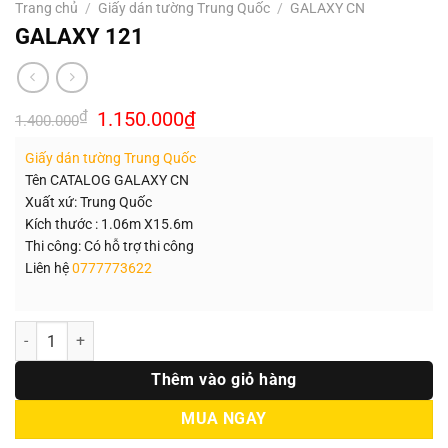
Trang chủ
/
Giấy dán tường Trung Quốc
/
GALAXY CN
GALAXY 121
Giá
Giá
₫
1.150.000
₫
1.400.000
gốc
hiện
là:
tại
Giấy dán tường Trung Quốc
1.400.000₫.
là:
1.150.000₫.
Tên CATALOG GALAXY CN
Xuất xứ: Trung Quốc
Kích thước : 1.06m X15.6m
Thi công: Có hỗ trợ thi công
Liên hệ
0777773622
Số lượng
Thêm vào giỏ hàng
MUA NGAY