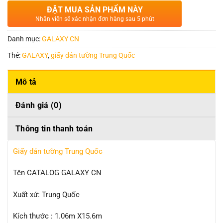
ĐẶT MUA SẢN PHẨM NÀY
Nhân viên sẽ xác nhận đơn hàng sau 5 phút
Danh mục:
GALAXY CN
Thẻ:
GALAXY
,
giấy dán tường Trung Quốc
Mô tả
Đánh giá (0)
Thông tin thanh toán
Giấy dán tường Trung Quốc
Tên CATALOG GALAXY CN
Xuất xứ: Trung Quốc
Kích thước : 1.06m X15.6m