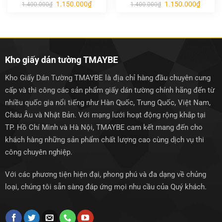
Giá
Giá
Giá
Giá
1.150.000
₫
1.150.000
₫
1.400.000
₫
1.400.000
₫
gốc
hiện
gốc
hiện
là:
tại
là:
tại
1.400.000₫.
là:
1.400.000₫.
là:
1.150.000₫.
1.150.0
Kho giấy dán tường TMAYBE
Kho Giấy Dán Tường TMAYBE là địa chỉ hàng đầu chuyên cung
cấp và thi công các sản phẩm giấy dán tường chính hãng đến từ
nhiều quốc gia nổi tiếng như Hàn Quốc, Trung Quốc, Việt Nam,
Châu Âu và Nhật Bản. Với mạng lưới hoạt động rộng khắp tại
TP. Hồ Chí Minh và Hà Nội, TMAYBE cam kết mang đến cho
khách hàng những sản phẩm chất lượng cao cùng dịch vụ thi
công chuyên nghiệp.
Với các phương tiện hiện đại, phong phú và đa dạng về chủng
loại, chúng tôi sẵn sàng đáp ứng mọi nhu cầu của Quý khách.