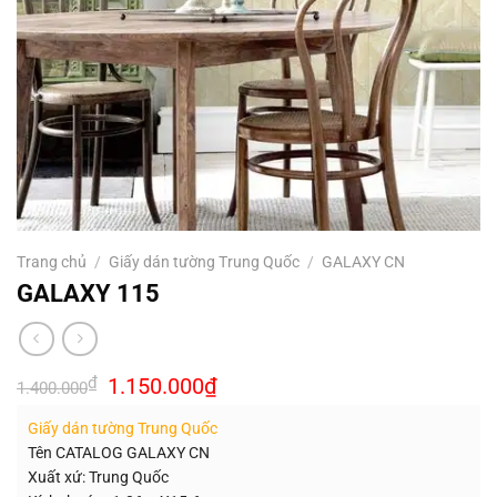
Trang chủ
/
Giấy dán tường Trung Quốc
/
GALAXY CN
GALAXY 115
Giá
Giá
₫
1.150.000
₫
1.400.000
gốc
hiện
là:
tại
Giấy dán tường Trung Quốc
1.400.000₫.
là:
1.150.000₫.
Tên CATALOG GALAXY CN
Xuất xứ: Trung Quốc