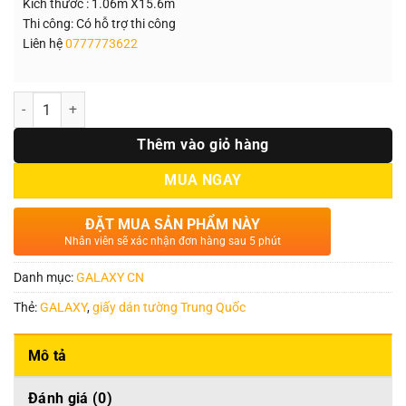
Kích thước : 1.06m X15.6m
Thi công: Có hỗ trợ thi công
Liên hệ
0777773622
Số lượng
Thêm vào giỏ hàng
MUA NGAY
ĐẶT MUA SẢN PHẨM NÀY
Nhân viên sẽ xác nhận đơn hàng sau 5 phút
Danh mục:
GALAXY CN
Thẻ:
GALAXY
,
giấy dán tường Trung Quốc
Mô tả
Đánh giá (0)